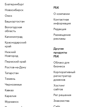
Екатеринбург
РБК
Новосибирск
О компании
Омск
Контактная
Башкортостан
информация
Вологодская
Редакция
область
Размещение
Калининград
рекламы
Краснодарский
край
Другие
Нижний
продукты
Новгород
РБК
Пермский край
Облако для
бизнеса
Ростов-на-Дону
Корпоративный
Татарстан
регистратор
Тюмень
доменов
Черноземье
Хостинг
сайтов
Кавказ
Рег.решения
Карелия
Знакомства
Мурманск
Сайт
Приморский