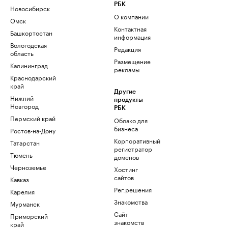
РБК
Новосибирск
О компании
Омск
Контактная
Башкортостан
информация
Вологодская
Редакция
область
Размещение
Калининград
рекламы
Краснодарский
край
Другие
Нижний
продукты
Новгород
РБК
Пермский край
Облако для
бизнеса
Ростов-на-Дону
Корпоративный
Татарстан
регистратор
Тюмень
доменов
Черноземье
Хостинг
сайтов
Кавказ
Рег.решения
Карелия
Знакомства
Мурманск
Сайт
Приморский
знакомств
край