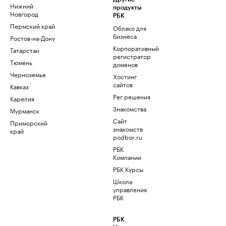
Нижний
продукты
Новгород
РБК
Пермский край
Облако для
бизнеса
Ростов-на-Дону
Корпоративный
Татарстан
регистратор
Тюмень
доменов
Черноземье
Хостинг
сайтов
Кавказ
Рег.решения
Карелия
Знакомства
Мурманск
Сайт
Приморский
знакомств
край
podbor.ru
РБК
Компании
РБК Курсы
Школа
управления
РБК
РБК