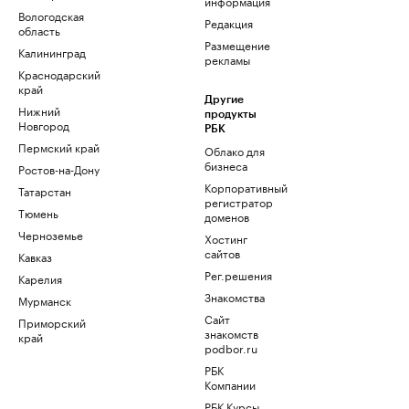
информация
Вологодская
Редакция
область
Размещение
Калининград
рекламы
Краснодарский
край
Другие
Нижний
продукты
Новгород
РБК
Пермский край
Облако для
бизнеса
Ростов-на-Дону
Корпоративный
Татарстан
регистратор
Тюмень
доменов
Черноземье
Хостинг
сайтов
Кавказ
Рег.решения
Карелия
Знакомства
Мурманск
Сайт
Приморский
знакомств
край
podbor.ru
РБК
Компании
РБК Курсы