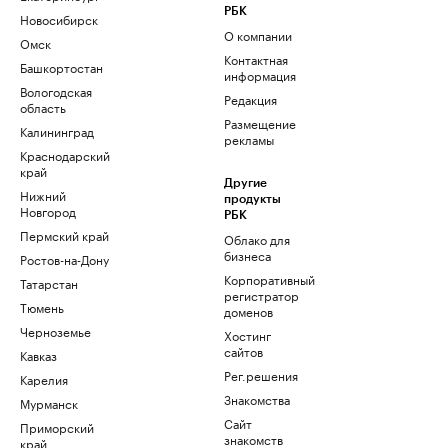
РБК
Новосибирск
О компании
Омск
Контактная
Башкортостан
информация
Вологодская
Редакция
область
Размещение
Калининград
рекламы
Краснодарский
край
Другие
Нижний
продукты
Новгород
РБК
Пермский край
Облако для
бизнеса
Ростов-на-Дону
Корпоративный
Татарстан
регистратор
Тюмень
доменов
Черноземье
Хостинг
сайтов
Кавказ
Рег.решения
Карелия
Знакомства
Мурманск
Сайт
Приморский
знакомств
край