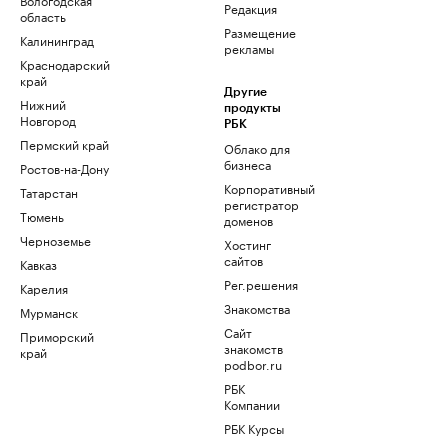
Редакция
область
Размещение
Калининград
рекламы
Краснодарский
край
Другие
Нижний
продукты
Новгород
РБК
Пермский край
Облако для
бизнеса
Ростов-на-Дону
Корпоративный
Татарстан
регистратор
Тюмень
доменов
Черноземье
Хостинг
сайтов
Кавказ
Рег.решения
Карелия
Знакомства
Мурманск
Сайт
Приморский
знакомств
край
podbor.ru
РБК
Компании
РБК Курсы