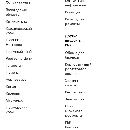
Башкортостан
информация
Вологодская
Редакция
область
Размещение
Калининград
рекламы
Краснодарский
край
Другие
Нижний
продукты
Новгород
РБК
Пермский край
Облако для
бизнеса
Ростов-на-Дону
Корпоративный
Татарстан
регистратор
Тюмень
доменов
Черноземье
Хостинг
сайтов
Кавказ
Рег.решения
Карелия
Знакомства
Мурманск
Сайт
Приморский
знакомств
край
podbor.ru
РБК
Компании