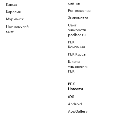
сайтов
Кавказ
Рег.решения
Карелия
Знакомства
Мурманск
Сайт
Приморский
знакомств
край
podbor.ru
РБК
Компании
РБК Курсы
Школа
управления
РБК
РБК
Новости
iOS
Android
AppGallery