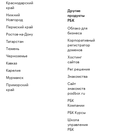
Краснодарский
край
Другие
Нижний
продукты
Новгород
РБК
Пермский край
Облако для
бизнеса
Ростов-на-Дону
Корпоративный
Татарстан
регистратор
Тюмень
доменов
Черноземье
Хостинг
сайтов
Кавказ
Рег.решения
Карелия
Знакомства
Мурманск
Сайт
Приморский
знакомств
край
podbor.ru
РБК
Компании
РБК Курсы
Школа
управления
РБК