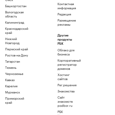
Контактная
Башкортостан
информация
Вологодская
Редакция
область
Размещение
Калининград
рекламы
Краснодарский
край
Другие
Нижний
продукты
Новгород
РБК
Пермский край
Облако для
бизнеса
Ростов-на-Дону
Корпоративный
Татарстан
регистратор
Тюмень
доменов
Черноземье
Хостинг
сайтов
Кавказ
Рег.решения
Карелия
Знакомства
Мурманск
Сайт
Приморский
знакомств
край
podbor.ru
РБК