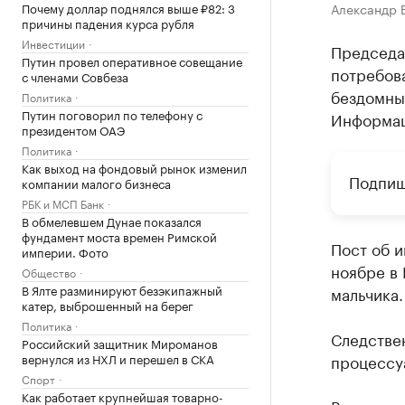
Почему доллар поднялся выше ₽82: 3
Александр 
причины падения курса рубля
Инвестиции
Председа
Путин провел оперативное совещание
потребов
с членами Совбеза
бездомны
Политика
Путин поговорил по телефону с
Информац
президентом ОАЭ
Политика
Как выход на фондовый рынок изменил
Подпиш
компании малого бизнеса
РБК и МСП Банк
В обмелевшем Дунае показался
фундамент моста времен Римской
Пост об и
империи. Фото
ноябре в 
Общество
В Ялте разминируют безэкипажный
мальчика.
катер, выброшенный на берег
Политика
Следстве
Российский защитник Мироманов
вернулся из НХЛ и перешел в СКА
процессу
Спорт
Как работает крупнейшая товарно-