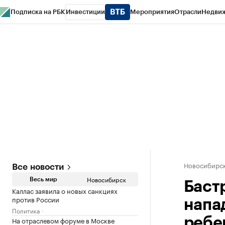
Подписка на РБК
Инвестиции
Мероприятия
Отрасли
Недви
РБК Курсы
РБК Life
Тренды
Визионеры
Национальные проекты
Горо
Спецпроекты СПб
Конференции СПб
Спецпроекты
Проверка конт
Новосибирс
Все новости
Новосибирск
Весь мир
Баст
Каллас заявила о новых санкциях
против России
напа
Политика
На отраслевом форуме в Москве
ребе