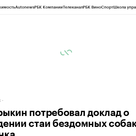
жимость
Autonews
РБК Компании
Телеканал
РБК Вино
Спорт
Школа упра
д
Стиль
Крипто
РБК Бизнес-среда
Дискуссионный клуб
Исследования
К
рагентов
Политика
Экономика
Бизнес
Технологии и медиа
Финансы
Рын
к
рыкин потребовал доклад о
дении стаи бездомных собак
нка