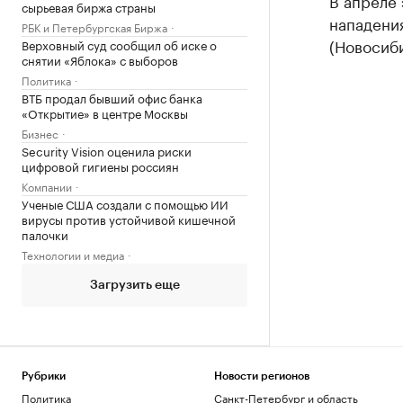
В апреле 
сырьевая биржа страны
нападения
РБК и Петербургская Биржа
(Новосиби
Верховный суд сообщил об иске о
снятии «Яблока» с выборов
Политика
ВТБ продал бывший офис банка
«Открытие» в центре Москвы
Бизнес
Security Vision оценила риски
цифровой гигиены россиян
Компании
Ученые США создали с помощью ИИ
вирусы против устойчивой кишечной
палочки
Технологии и медиа
Загрузить еще
Рубрики
Новости регионов
Политика
Санкт-Петербург и область