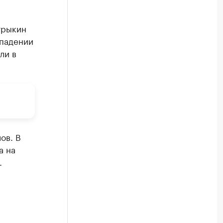
трыкин
ападении
ли в
ов. В
а на
.