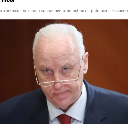
отребовал доклад о нападении стаи собак на ребенка в Новоси