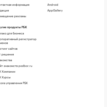
нтактная информация
Android
дакция
AppGallery
змещение рекламы
угие продукты РБК
лако для бизнеса
рпоративный регистратор
менов
стинг сайтов
г.решения
акомства
йт знакомств podbor.ru
К Компании
К Курсы
ола управления РБК