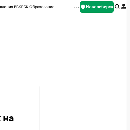
Новосибирск
вления РБК
РБК Образование
редитные рейтинги
Франшизы
Газета
ок наличной валюты
 на