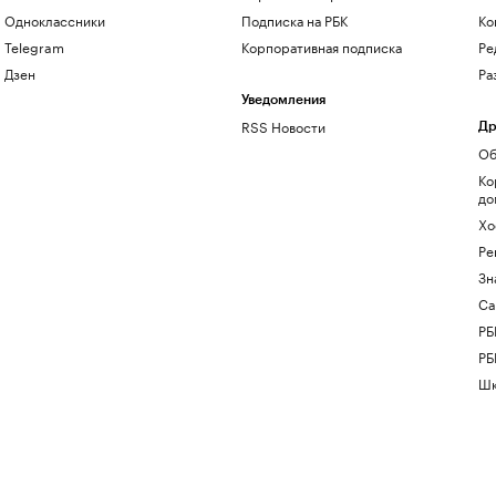
Одноклассники
Подписка на РБК
Ко
Telegram
Корпоративная подписка
Ре
Дзен
Ра
Уведомления
RSS Новости
Др
Об
Ко
до
Хо
Ре
Зн
Са
РБ
РБ
Шк