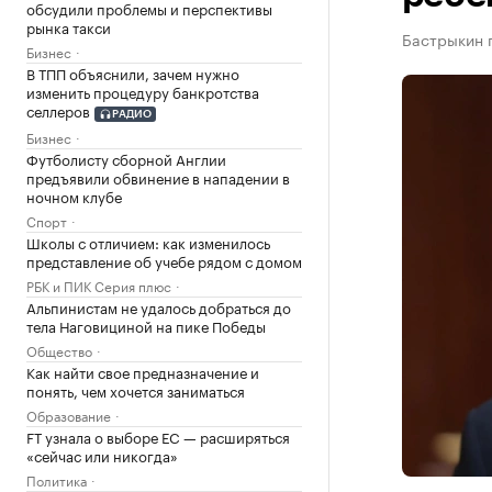
обсудили проблемы и перспективы
рынка такси
Бастрыкин п
Бизнес
В ТПП объяснили, зачем нужно
изменить процедуру банкротства
селлеров
РАДИО
Бизнес
Футболисту сборной Англии
предъявили обвинение в нападении в
ночном клубе
Спорт
Школы с отличием: как изменилось
представление об учебе рядом с домом
РБК и ПИК Серия плюс
Альпинистам не удалось добраться до
тела Наговициной на пике Победы
Общество
Как найти свое предназначение и
понять, чем хочется заниматься
Образование
FT узнала о выборе ЕС — расширяться
«сейчас или никогда»
Политика