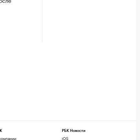
осле
К
РБК Новости
компании
iOS