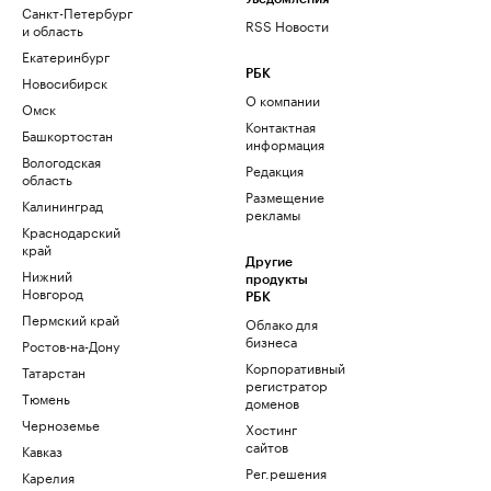
Санкт-Петербург
RSS Новости
и область
Екатеринбург
РБК
Новосибирск
О компании
Омск
Контактная
Башкортостан
информация
Вологодская
Редакция
область
Размещение
Калининград
рекламы
Краснодарский
край
Другие
Нижний
продукты
Новгород
РБК
Пермский край
Облако для
бизнеса
Ростов-на-Дону
Корпоративный
Татарстан
регистратор
Тюмень
доменов
Черноземье
Хостинг
сайтов
Кавказ
Рег.решения
Карелия