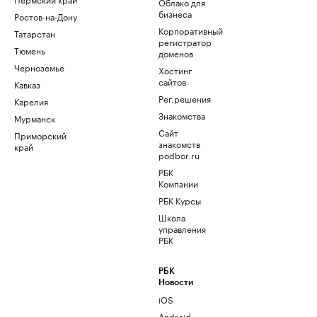
Облако для
бизнеса
Ростов-на-Дону
Корпоративный
Татарстан
регистратор
Тюмень
доменов
Черноземье
Хостинг
сайтов
Кавказ
Рег.решения
Карелия
Знакомства
Мурманск
Сайт
Приморский
знакомств
край
podbor.ru
РБК
Компании
РБК Курсы
Школа
управления
РБК
РБК
Новости
iOS
Android