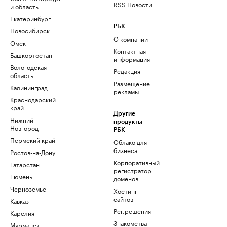
RSS Новости
и область
Екатеринбург
РБК
Новосибирск
О компании
Омск
Контактная
Башкортостан
информация
Вологодская
Редакция
область
Размещение
Калининград
рекламы
Краснодарский
край
Другие
Нижний
продукты
Новгород
РБК
Пермский край
Облако для
бизнеса
Ростов-на-Дону
Корпоративный
Татарстан
регистратор
Тюмень
доменов
Черноземье
Хостинг
сайтов
Кавказ
Рег.решения
Карелия
Знакомства
Мурманск