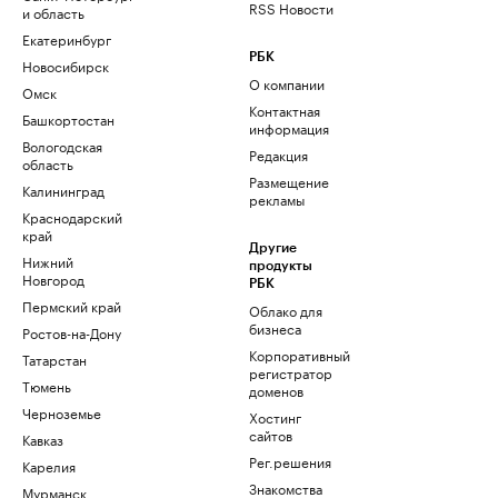
RSS Новости
и область
Екатеринбург
РБК
Новосибирск
О компании
Омск
Контактная
Башкортостан
информация
Вологодская
Редакция
область
Размещение
Калининград
рекламы
Краснодарский
край
Другие
Нижний
продукты
Новгород
РБК
Пермский край
Облако для
бизнеса
Ростов-на-Дону
Корпоративный
Татарстан
регистратор
Тюмень
доменов
Черноземье
Хостинг
сайтов
Кавказ
Рег.решения
Карелия
Знакомства
Мурманск