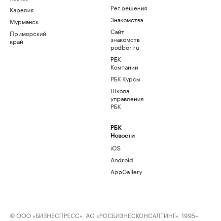
Рег.решения
Карелия
Знакомства
Мурманск
Сайт
Приморский
знакомств
край
podbor.ru
РБК
Компании
РБК Курсы
Школа
управления
РБК
РБК
Новости
iOS
Android
AppGallery
© ООО «БИЗНЕСПРЕСС», АО «РОСБИЗНЕСКОНСАЛТИНГ», 1995–