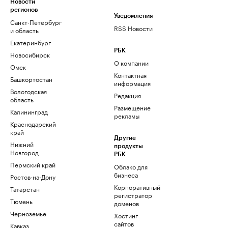
Новости
регионов
Уведомления
Санкт-Петербург
RSS Новости
и область
Екатеринбург
РБК
Новосибирск
О компании
Омск
Контактная
Башкортостан
информация
Вологодская
Редакция
область
Размещение
Калининград
рекламы
Краснодарский
край
Другие
Нижний
продукты
Новгород
РБК
Пермский край
Облако для
бизнеса
Ростов-на-Дону
Корпоративный
Татарстан
регистратор
Тюмень
доменов
Черноземье
Хостинг
сайтов
Кавказ