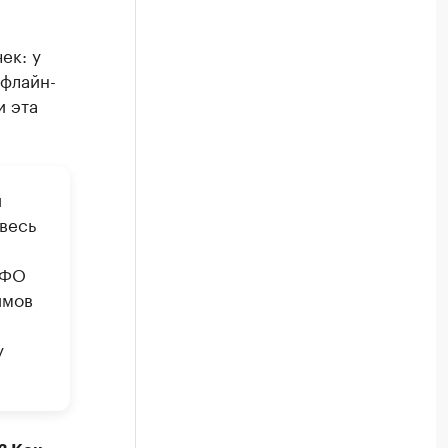
ек: у
офлайн-
и эта
и
весь
МФО
ймов
у