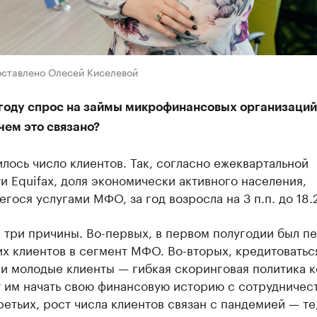
оставлено Олесей Киселевой
 году спрос на займы микрофинансовых организаци
чем это связано?
лось число клиентов. Так, согласно ежеквартальной
и Equifax, доля экономически активного населения,
гося услугами МФО, за год возросла на 3 п.п. до 18.
 три причины. Во-первых, в первом полугодии был п
х клиентов в сегмент МФО. Во-вторых, кредитоватьс
ли молодые клиенты — гибкая скоринговая политика 
 им начать свою финансовую историю с сотрудничест
етьих, рост числа клиентов связан с пандемией — те,