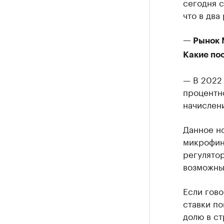
сегодня с
что в два
— Рынок 
Какие пос
— В 2022
процентно
начислени
Данное н
микрофин
регулятор
возможны
Если гово
ставки по
долю в с