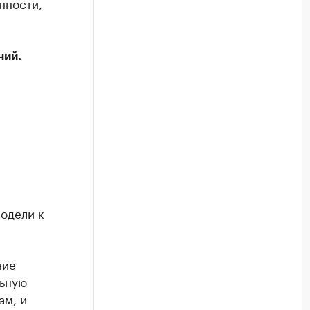
нности,
ний.
одели к
ние
льную
ам, и