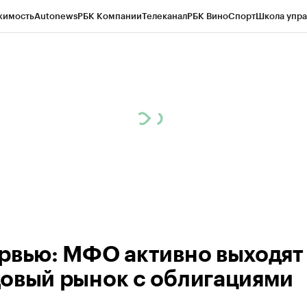
жимость
Autonews
РБК Компании
Телеканал
РБК Вино
Спорт
Школа упра
д
Стиль
Крипто
РБК Бизнес-среда
Дискуссионный клуб
Исследования
К
рагентов
Политика
Экономика
Бизнес
Технологии и медиа
Финансы
Рын
рвью: МФО активно выходят
овый рынок с облигациями