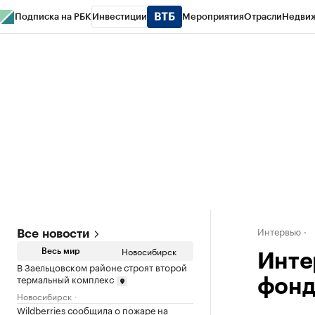
Подписка на РБК
Инвестиции
Мероприятия
Отрасли
Недви
РБК Курсы
РБК Life
Тренды
Визионеры
Национальные проекты
Горо
Спецпроекты СПб
Конференции СПб
Спецпроекты
Проверка конт
Интервью
Все новости
Новосибирск
Весь мир
Инте
В Заельцовском районе строят второй
термальный комплекс
фонд
Новосибирск
Wildberries сообщила о пожаре на