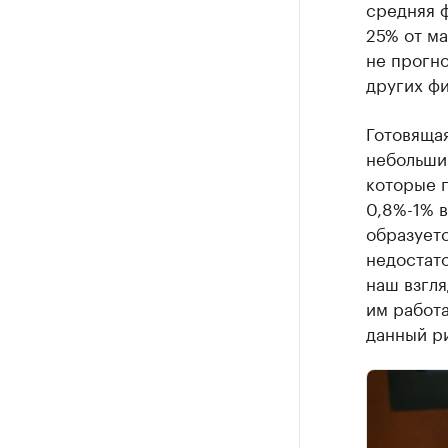
средняя ф
25% от м
не прогн
других фи
Готовяща
небольши
которые 
0,8%-1% в
образуетс
недостато
наш взгля
им работ
данный р