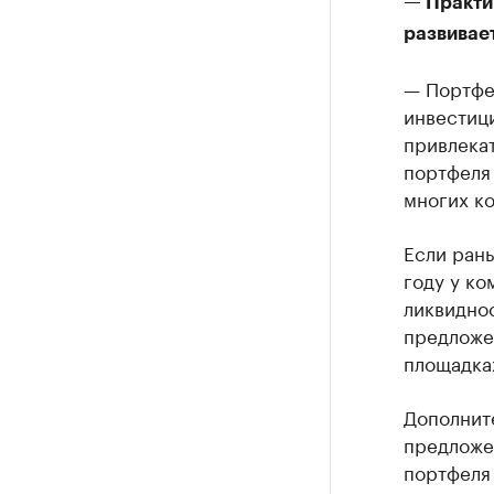
— Практи
развивае
— Портфел
инвестици
привлека
портфеля 
многих к
Если ран
году у ко
ликвиднос
предложе
площадках
Дополнит
предложен
портфеля 