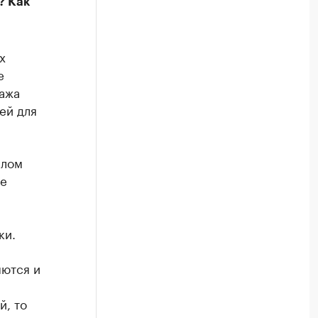
? Как
х
е
ажа
ей для
шлом
ие
ки.
яются и
й, то