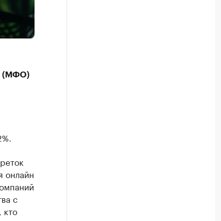
й (МФО)
2%.
ереток
я онлайн
компаний
ва с
 кто