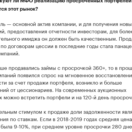
куют ли МФО реализацию просроченных портфелей
тся этот рынок?
ь — основной актив компании, и для получения новы
й, предоставления отчетности инвесторам, для боле
тельного имиджа он должен быть качественным. Прод
по договорам цессии в последние годы стала панаце
омпаний.
ьше продавались займы с просрочкой 360+, то в про
мпаний появился спрос на мгновенное восстановлен
ти за счет продажи портфеля, возникло и больше
ний от цессионариев. На современных аукционных
 можно встретить портфели и на 120-й день просроч
ельным стимулом к продаже доли задолженности явл
ия по ставкам. Если в 2018-2019 годах средняя цена
была 9-10%, при среднем уровне просрочки 280 дне