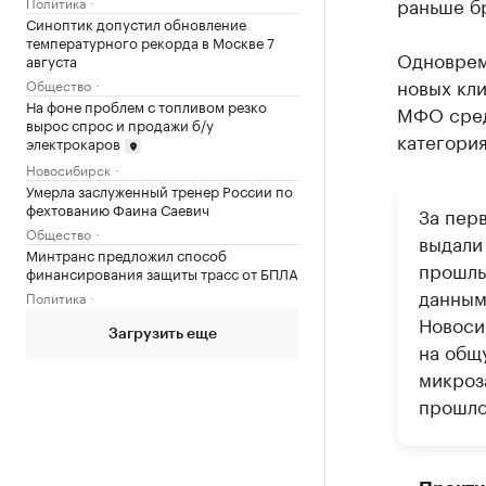
раньше бр
Политика
Синоптик допустил обновление
температурного рекорда в Москве 7
Одноврем
августа
новых кли
Общество
На фоне проблем с топливом резко
МФО средн
вырос спрос и продажи б/у
категори
электрокаров
Новосибирск
Умерла заслуженный тренер России по
фехтованию Фаина Саевич
За пер
Общество
выдали
Минтранс предложил способ
прошлый
финансирования защиты трасс от БПЛА
данным
Политика
Новоси
Загрузить еще
на общ
микроз
прошло