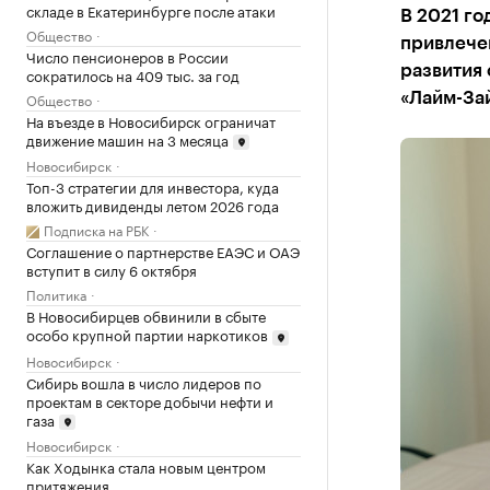
складе в Екатеринбурге после атаки
В 2021 го
Общество
привлече
Число пенсионеров в России
развития
сократилось на 409 тыс. за год
Общество
«Лайм-За
На въезде в Новосибирск ограничат
движение машин на 3 месяца
Новосибирск
Топ-3 стратегии для инвестора, куда
вложить дивиденды летом 2026 года
Подписка на РБК
Соглашение о партнерстве ЕАЭС и ОАЭ
вступит в силу 6 октября
Политика
В Новосибирцев обвинили в сбыте
особо крупной партии наркотиков
Новосибирск
Сибирь вошла в число лидеров по
проектам в секторе добычи нефти и
газа
Новосибирск
Как Ходынка стала новым центром
притяжения