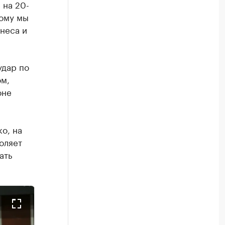
 на 20-
тому мы
неса и
удар по
м,
оне
о, на
оляет
ать