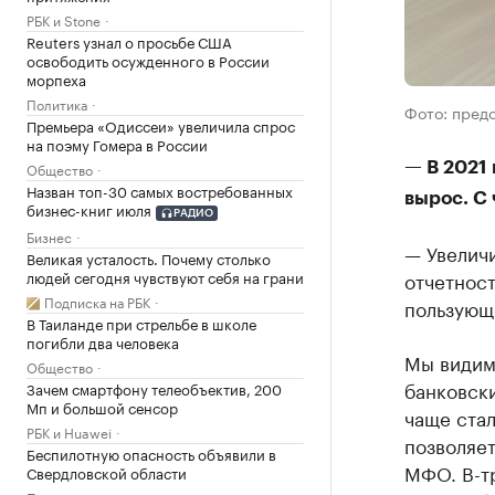
РБК и Stone
Reuters узнал о просьбе США
освободить осужденного в России
морпеха
Политика
Фото: пред
Премьера «Одиссеи» увеличила спрос
на поэму Гомера в России
— В 2021
Общество
Назван топ-30 самых востребованных
вырос. С 
бизнес-книг июля
РАДИО
Бизнес
— Увеличи
Великая усталость. Почему столько
людей сегодня чувствуют себя на грани
отчетност
Подписка на РБК
пользующе
В Таиланде при стрельбе в школе
погибли два человека
Мы видим
Общество
банковски
Зачем смартфону телеобъектив, 200
Мп и большой сенсор
чаще ста
РБК и Huawei
позволяет
Беспилотную опасность объявили в
МФО. В-тр
Свердловской области