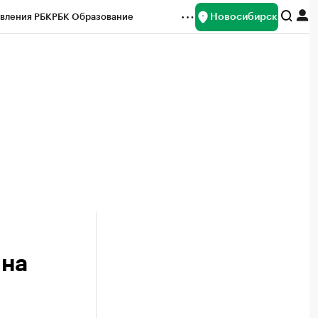
Новосибирск
вления РБК
РБК Образование
редитные рейтинги
Франшизы
Газета
ок наличной валюты
 на