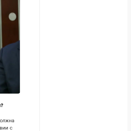
и?
должна
вии с