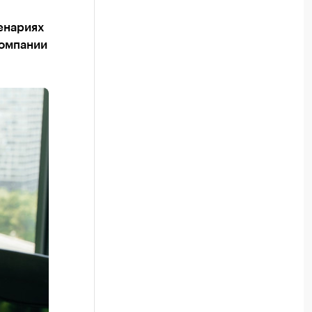
енариях
компании