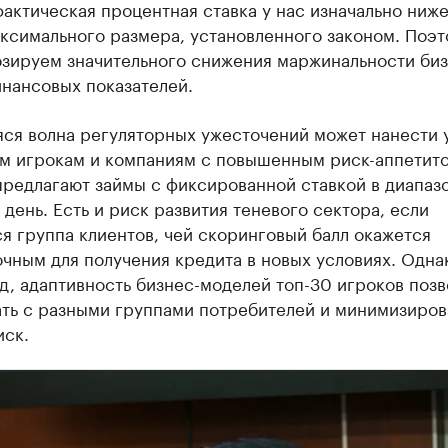
актическая процентная ставка у нас изначально ниже
аксимального размера, установленного законом. Поэ
озируем значительного снижения маржинальности биз
нансовых показателей.
яся волна регуляторных ужесточений может нанести 
м игрокам и компаниям с повышенным риск-аппетито
предлагают займы с фиксированной ставкой в диапаз
 день. Есть и риск развития теневого сектора, если
я группа клиентов, чей скоринговый балл окажется
чным для получения кредита в новых условиях. Однак
д, адаптивность бизнес-моделей топ-30 игроков позв
ать с разными группами потребителей и минимизиров
иск.