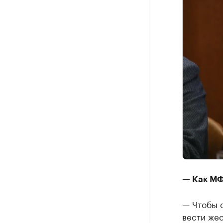
— Как МФ
— Чтобы 
вести же