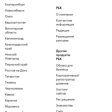
Екатеринбург
РБК
Новосибирск
О компании
Омск
Контактная
Башкортостан
информация
Вологодская
Редакция
область
Размещение
Калининград
рекламы
Краснодарский
край
Другие
Нижний
продукты
Новгород
РБК
Пермский край
Облако для
бизнеса
Ростов-на-Дону
Корпоративный
Татарстан
регистратор
Тюмень
доменов
Черноземье
Хостинг
сайтов
Кавказ
Рег.решения
Карелия
Знакомства
Мурманск
Сайт
Приморский