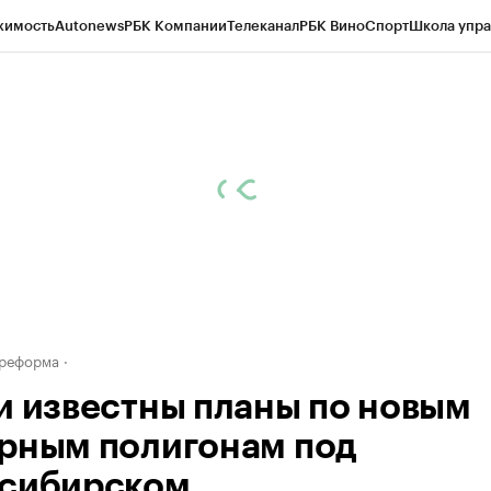
жимость
Autonews
РБК Компании
Телеканал
РБК Вино
Спорт
Школа упра
д
Стиль
Крипто
РБК Бизнес-среда
Дискуссионный клуб
Исследования
К
рагентов
Политика
Экономика
Бизнес
Технологии и медиа
Финансы
Рын
 реформа
и известны планы по новым
рным полигонам под
сибирском