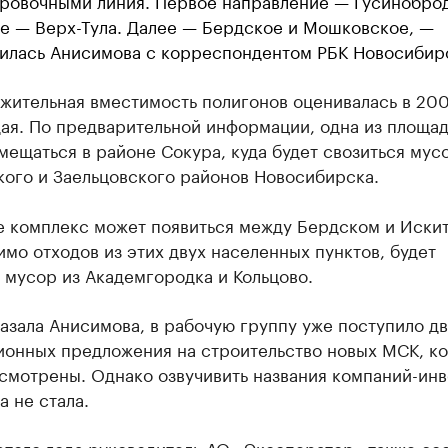
ровочными линия. Первое направление — Гусинобро
е — Верх-Тула. Далее — Бердское и Мошковское, —
илась Анисимова с корреспондентом РБК Новосибир
жительная вместимость полигонов оценивалась в 200
ая. По предварительной информации, одна из площа
мещаться в районе Сокура, куда будет свозиться мус
кого и Заельцовского районов Новосибирска.
е комплекс может появиться между Бердском и Иски
имо отходов из этих двух населенных пунктов, будет
 мусор из Академгородка и Кольцово.
азала Анисимова, в рабочую группу уже поступило дв
ионных предложения на строительство новых МСК, к
ссмотрены. Однако озвучивить названия компаний-ин
 не стала.
этого года руководитель АО «Экооператор» также со