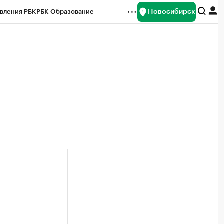
Новосибирск
вления РБК
РБК Образование
редитные рейтинги
Франшизы
Газета
ок наличной валюты