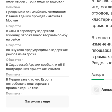
переговоры спустя неделю задержки
что, сог
Политика
Прощание с олимпийским чемпионом
отходов, 
Иваном Едешко пройдет 7 августа в
кластерны
Москве
временно
Общество
В США в аэропорту задержали
мужчину, угрожавшего взорвать бомбу
В конце п
на рейсе
изменени
Общество
площадка
Во Внуково предупредили о задержках
рейсов из-за грозы
в рамках
Общество
Раздольно
В Саудовской Аравии сообщили об 11
пострадавших при атаках хуситов
Авторы
Политика
В Турции заявили, что Европа
потребовала подтверждать
происхождение газа
Алекс
Политика
Загрузить еще