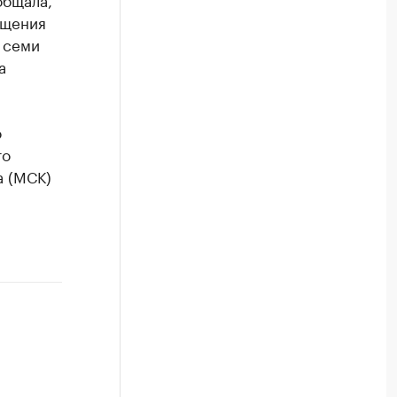
ащения
 семи
а
о
то
а (МСК)