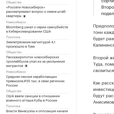
сорти
Общество
Второ
«Россети Новосибирск»
рассматривают вопрос о смене штаб-
подел
квартиры
Новосибирск
Предполо
Bloomberg узнал о серии самоубийств
в Киберкомандовании США
тонн кажд
Политика
будет раз
Землетрясение магнитудой 4,1
Калининс
произошло в Туве
Общество
Второй ж
Пассажиропоток новосибирских
троллейбусов упал из-за увольнения
Туда, пом
мигрантов
свозиться
Новосибирск
Средняя пенсия неработающих
превысила ₽35 тыс. в семи регионах
Как расск
России
инвестиц
Общество
будут ра
США ввели санкции в отношении
военного атташе Кубы в России
Анисимова
Политика
Власти Венесуэлы и оппозиция начали
В начале 