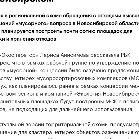
я в региональной схеме обращения с отходами вызва
шений «мусорного» вопроса в Новосибирской области
 планируется построить почти сотню площадок для
и и хранения отходов
 «Экооператор» Лариса Анисимова рассказала РБК
рск, что в рамках рабочей группе по утверждению н
ов «мусорной» концессии было озвучено предложени
ьству четырех мусоросортировочных комплексов (МС
ух, как планировалось ранее в рамках концессии ме
ьством региона и компанией «Экология-Новосибирск»
олнительных площадках будут построены МСК с полиг
ов, не подходящих для дальнейшего использования.
ктуальной версии территориальной схемы предусмот
щение для кластера четырех объектов размещения о