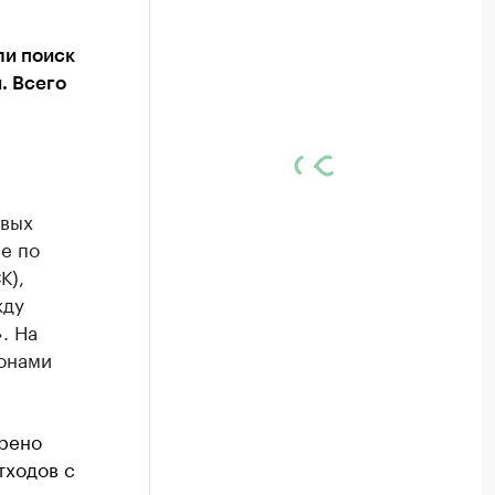
ли поиск
. Всего
овых
е по
К),
жду
. На
онами
рено
тходов с