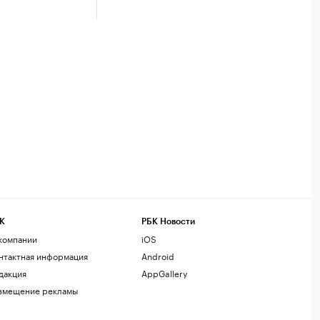
К
РБК Новости
компании
iOS
нтактная информация
Android
дакция
AppGallery
змещение рекламы