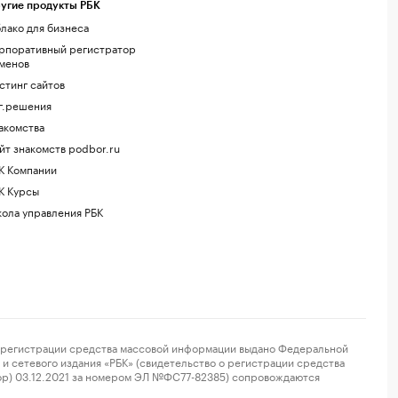
угие продукты РБК
лако для бизнеса
рпоративный регистратор
менов
стинг сайтов
г.решения
акомства
йт знакомств podbor.ru
К Компании
К Курсы
ола управления РБК
регистрации средства массовой информации выдано Федеральной
и сетевого издания «РБК» (свидетельство о регистрации средства
ор) 03.12.2021 за номером ЭЛ №ФС77-82385) сопровождаются