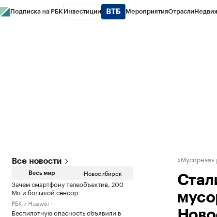
Подписка на РБК
Инвестиции
Мероприятия
Отрасли
Недви
РБК Курсы
РБК Life
Тренды
Визионеры
Национальные проекты
Горо
Спецпроекты СПб
Конференции СПб
Спецпроекты
Проверка конт
«Мусорная»
Все новости
Новосибирск
Весь мир
Стал
Зачем смартфону телеобъектив, 200
Мп и большой сенсор
мусо
РБК и Huawei
Беспилотную опасность объявили в
Ново