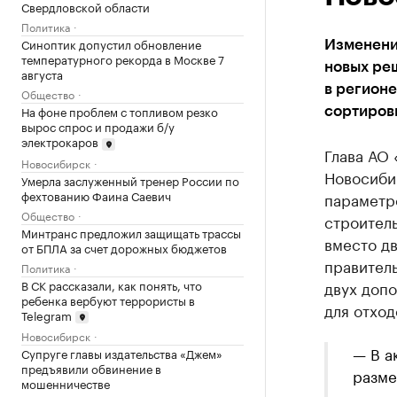
Свердловской области
Политика
Синоптик допустил обновление
Изменени
температурного рекорда в Москве 7
новых ре
августа
в регионе
Общество
На фоне проблем с топливом резко
сортировк
вырос спрос и продажи б/у
электрокаров
Глава АО
Новосибирск
Новосиби
Умерла заслуженный тренер России по
фехтованию Фаина Саевич
параметр
Общество
строител
Минтранс предложил защищать трассы
вместо дв
от БПЛА за счет дорожных бюджетов
правител
Политика
В СК рассказали, как понять, что
двух доп
ребенка вербуют террористы в
для отход
Telegram
Новосибирск
— В а
Супруге главы издательства «Джем»
предъявили обвинение в
разме
мошенничестве