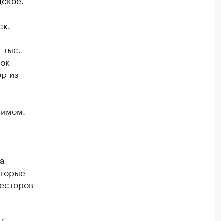
дское.
ск.
 тыс.
док
ор из
тимом.
а
оторые
весторов
общала,