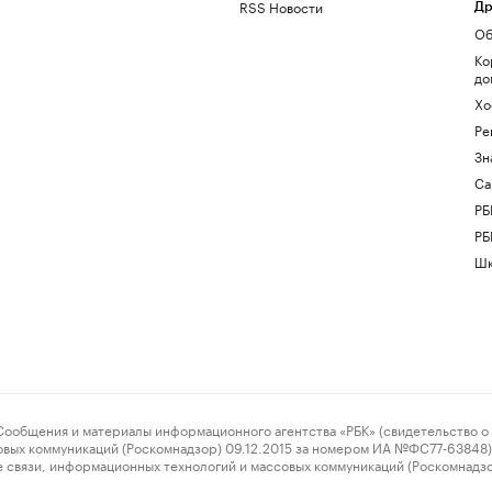
RSS Новости
Др
Об
Ко
до
Хо
Ре
Зн
Са
РБ
РБ
Шк
ения и материалы информационного агентства «РБК» (свидетельство о 
овых коммуникаций (Роскомнадзор) 09.12.2015 за номером ИА №ФС77-63848) 
 связи, информационных технологий и массовых коммуникаций (Роскомнадз