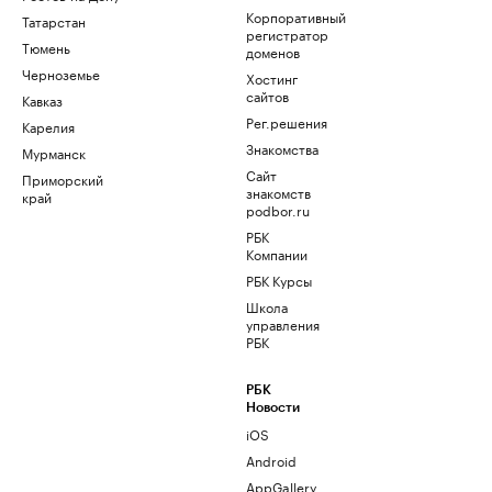
Корпоративный
Татарстан
регистратор
Тюмень
доменов
Черноземье
Хостинг
сайтов
Кавказ
Рег.решения
Карелия
Знакомства
Мурманск
Сайт
Приморский
знакомств
край
podbor.ru
РБК
Компании
РБК Курсы
Школа
управления
РБК
РБК
Новости
iOS
Android
AppGallery