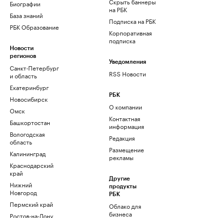
Скрыть баннеры
Биографии
на РБК
База знаний
Подписка на РБК
РБК Образование
Корпоративная
подписка
Новости
регионов
Уведомления
Санкт-Петербург
RSS Новости
и область
Екатеринбург
РБК
Новосибирск
О компании
Омск
Контактная
Башкортостан
информация
Вологодская
Редакция
область
Размещение
Калининград
рекламы
Краснодарский
край
Другие
Нижний
продукты
Новгород
РБК
Пермский край
Облако для
бизнеса
Ростов-на-Дону