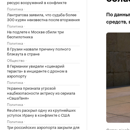
ресурс вооружений в конфликте
Политика
Лантратова заявила, что судьба более
По данны
300 курян неизвестна после вторжения
средств, 
Политика
На подлете к Москве сбили три
беспилотника
Политика
В Грузии назвали причину полного
блэкаута в стране
Общество
В Германии увидели «сценарий
теракта» в инциденте с дроном в
аэропорту
Политика
Украина признала угрозой
нацбезопасности актрису из сериала
«СашаТаня»
Политика
Reuters раскрыл одну из крупнейших
уступок Ирану в конфликте с США
Политика
Три российских аэропорта закрыли для
Фото: pixa