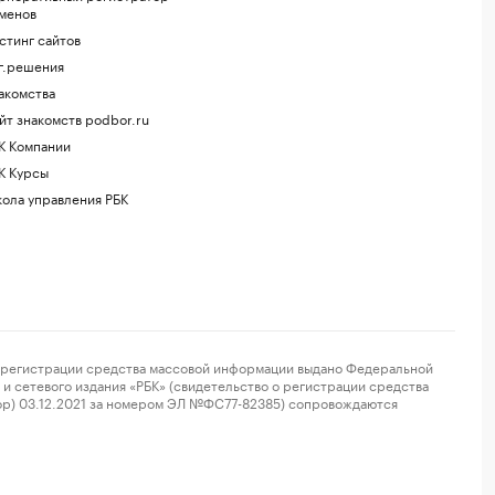
менов
стинг сайтов
г.решения
акомства
йт знакомств podbor.ru
К Компании
К Курсы
ола управления РБК
регистрации средства массовой информации выдано Федеральной
и сетевого издания «РБК» (свидетельство о регистрации средства
ор) 03.12.2021 за номером ЭЛ №ФС77-82385) сопровождаются