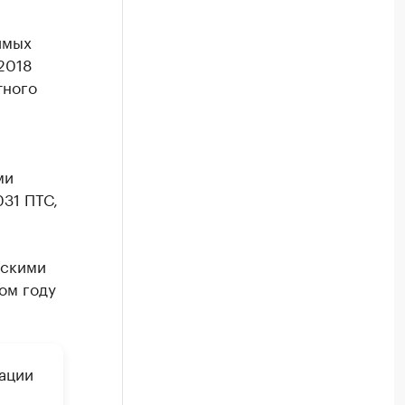
имых
 2018
тного
ми
31 ПТС,
ескими
ом году
кации