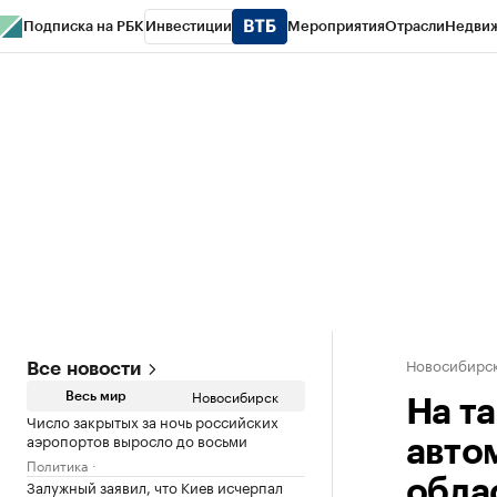
Подписка на РБК
Инвестиции
Мероприятия
Отрасли
Недви
РБК Курсы
РБК Life
Тренды
Визионеры
Национальные проекты
Горо
Спецпроекты СПб
Конференции СПб
Спецпроекты
Проверка конт
Новосибирс
Все новости
Новосибирск
Весь мир
На т
Число закрытых за ночь российских
аэропортов выросло до восьми
авто
Политика
Залужный заявил, что Киев исчерпал
обла