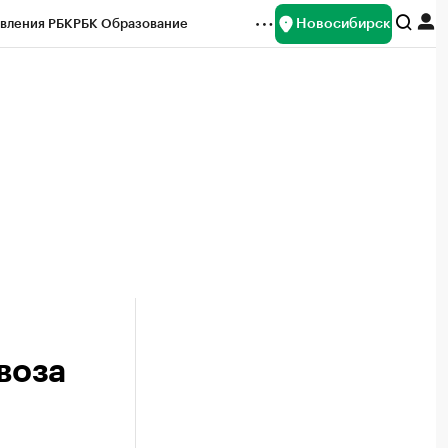
Новосибирск
вления РБК
РБК Образование
редитные рейтинги
Франшизы
Газета
ок наличной валюты
воза