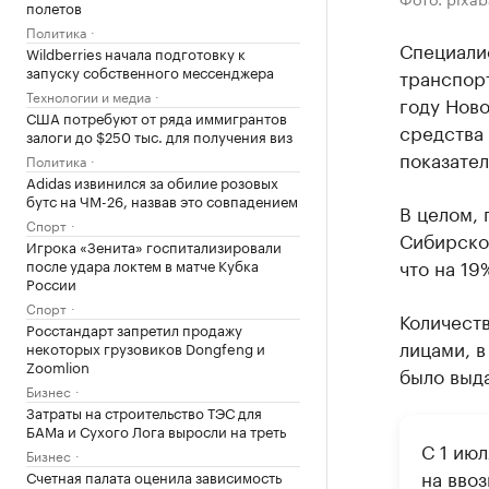
полетов
Политика
Специалис
Wildberries начала подготовку к
запуску собственного мессенджера
транспорт
Технологии и медиа
году Нов
США потребуют от ряда иммигрантов
средства 
залоги до $250 тыс. для получения виз
показател
Политика
Adidas извинился за обилие розовых
бутс на ЧМ-26, назвав это совпадением
В целом,
Спорт
Сибирско
Игрока «Зенита» госпитализировали
что на 19
после удара локтем в матче Кубка
России
Спорт
Количест
Росстандарт запретил продажу
лицами, в
некоторых грузовиков Dongfeng и
Zoomlion
было выда
Бизнес
Затраты на строительство ТЭС для
БАМа и Сухого Лога выросли на треть
С 1 ию
Бизнес
на ввоз
Счетная палата оценила зависимость