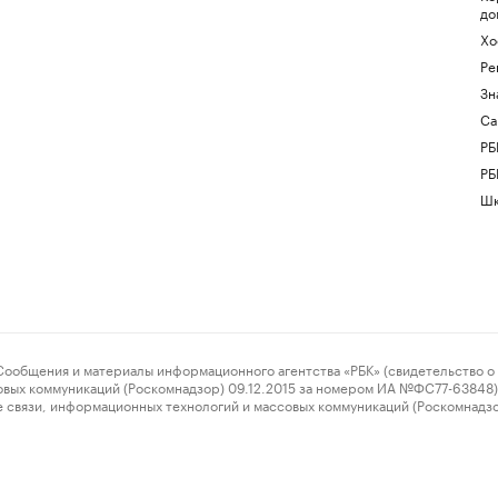
до
Хо
Ре
Зн
Са
РБ
РБ
Шк
ения и материалы информационного агентства «РБК» (свидетельство о 
овых коммуникаций (Роскомнадзор) 09.12.2015 за номером ИА №ФС77-63848) 
 связи, информационных технологий и массовых коммуникаций (Роскомнадз