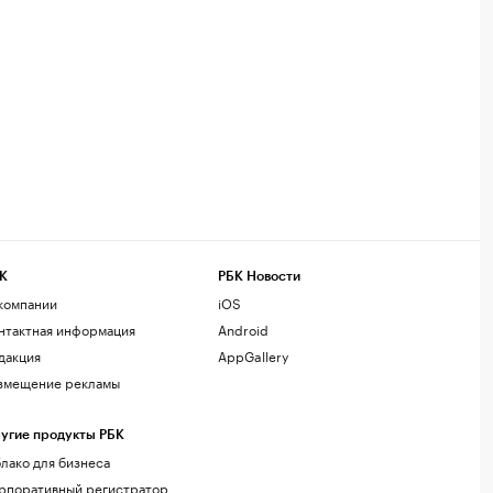
К
РБК Новости
компании
iOS
нтактная информация
Android
дакция
AppGallery
змещение рекламы
угие продукты РБК
лако для бизнеса
рпоративный регистратор