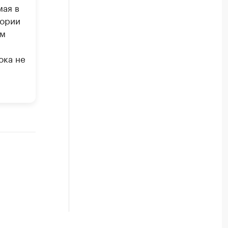
мая в
тории
ам
ока не