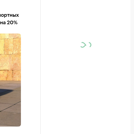
портных
 на 20%