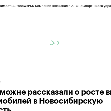
жимость
Autonews
РБК Компании
Телеканал
РБК Вино
Спорт
Школа упра
д
Стиль
Крипто
РБК Бизнес-среда
Дискуссионный клуб
Исследования
К
рагентов
Политика
Экономика
Бизнес
Технологии и медиа
Финансы
Рын
к
аможне рассказали о росте в
мобилей в Новосибирскую
сть