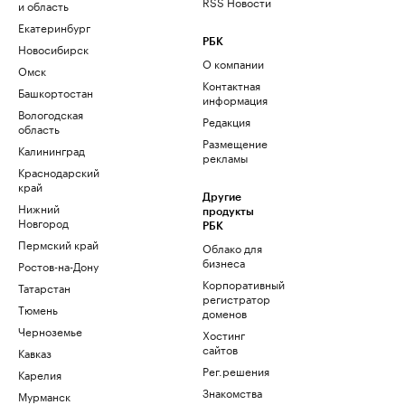
RSS Новости
и область
Екатеринбург
РБК
Новосибирск
О компании
Омск
Контактная
Башкортостан
информация
Вологодская
Редакция
область
Размещение
Калининград
рекламы
Краснодарский
край
Другие
Нижний
продукты
Новгород
РБК
Пермский край
Облако для
бизнеса
Ростов-на-Дону
Корпоративный
Татарстан
регистратор
Тюмень
доменов
Черноземье
Хостинг
сайтов
Кавказ
Рег.решения
Карелия
Знакомства
Мурманск