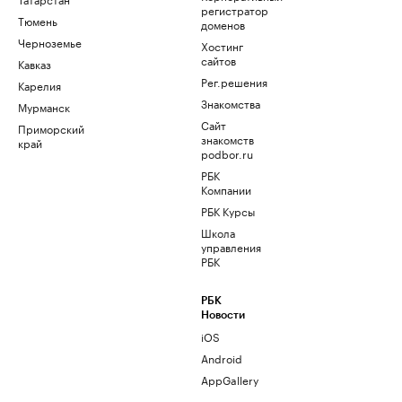
регистратор
Тюмень
доменов
Черноземье
Хостинг
сайтов
Кавказ
Рег.решения
Карелия
Знакомства
Мурманск
Сайт
Приморский
знакомств
край
podbor.ru
РБК
Компании
РБК Курсы
Школа
управления
РБК
РБК
Новости
iOS
Android
AppGallery