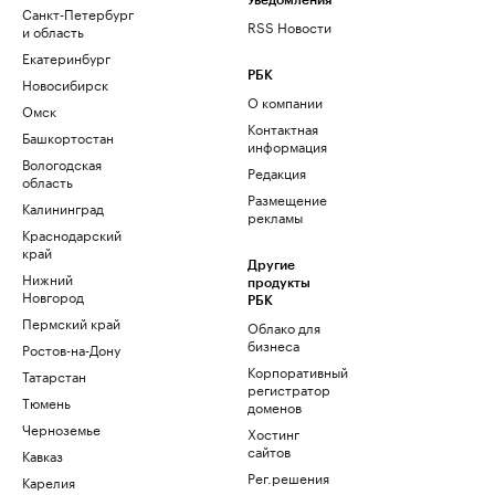
Уведомления
Санкт-Петербург
RSS Новости
и область
Екатеринбург
РБК
Новосибирск
О компании
Омск
Контактная
Башкортостан
информация
Вологодская
Редакция
область
Размещение
Калининград
рекламы
Краснодарский
край
Другие
Нижний
продукты
Новгород
РБК
Пермский край
Облако для
бизнеса
Ростов-на-Дону
Корпоративный
Татарстан
регистратор
Тюмень
доменов
Черноземье
Хостинг
сайтов
Кавказ
Рег.решения
Карелия