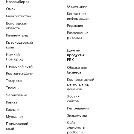
Новосибирск
О компании
Омск
Контактная
Башкортостан
информация
Вологодская
Редакция
область
Размещение
Калининград
рекламы
Краснодарский
край
Другие
Нижний
продукты
Новгород
РБК
Пермский край
Облако для
бизнеса
Ростов-на-Дону
Корпоративный
Татарстан
регистратор
Тюмень
доменов
Черноземье
Хостинг
сайтов
Кавказ
Рег.решения
Карелия
Знакомства
Мурманск
Сайт
Приморский
знакомств
край
podbor.ru