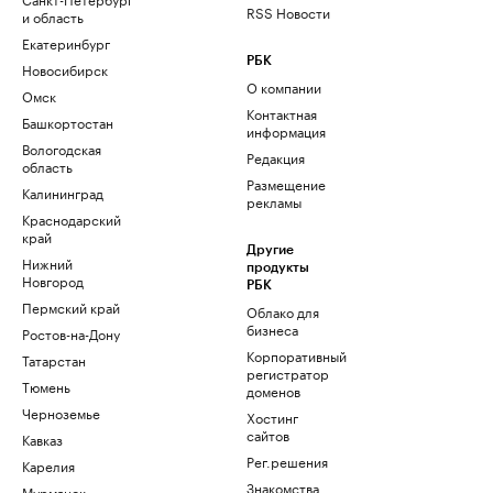
RSS Новости
и область
Екатеринбург
РБК
Новосибирск
О компании
Омск
Контактная
Башкортостан
информация
Вологодская
Редакция
область
Размещение
Калининград
рекламы
Краснодарский
край
Другие
Нижний
продукты
Новгород
РБК
Пермский край
Облако для
бизнеса
Ростов-на-Дону
Корпоративный
Татарстан
регистратор
Тюмень
доменов
Черноземье
Хостинг
сайтов
Кавказ
Рег.решения
Карелия
Знакомства
Мурманск