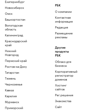
Екатеринбург
РБК
Новосибирск
О компании
Омск
Контактная
Башкортостан
информация
Вологодская
Редакция
область
Размещение
Калининград
рекламы
Краснодарский
край
Другие
Нижний
продукты
Новгород
РБК
Пермский край
Облако для
бизнеса
Ростов-на-Дону
Корпоративный
Татарстан
регистратор
Тюмень
доменов
Черноземье
Хостинг
сайтов
Кавказ
Рег.решения
Карелия
Знакомства
Мурманск
Сайт
Приморский