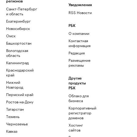
регионов
Уведомления
Санкт-Петербург
RSS Новости
и область
Екатеринбург
РБК
Новосибирск
О компании
Омск
Контактная
Башкортостан
информация
Вологодская
Редакция
область
Размещение
Калининград
рекламы
Краснодарский
край
Другие
Нижний
продукты
Новгород
РБК
Пермский край
Облако для
бизнеса
Ростов-на-Дону
Корпоративный
Татарстан
регистратор
Тюмень
доменов
Черноземье
Хостинг
сайтов
Кавказ
Рег.решения