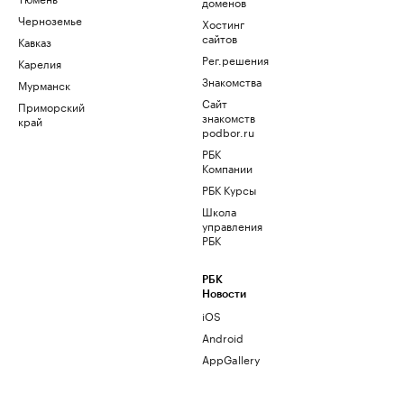
доменов
Черноземье
Хостинг
сайтов
Кавказ
Рег.решения
Карелия
Знакомства
Мурманск
Сайт
Приморский
знакомств
край
podbor.ru
РБК
Компании
РБК Курсы
Школа
управления
РБК
РБК
Новости
iOS
Android
AppGallery