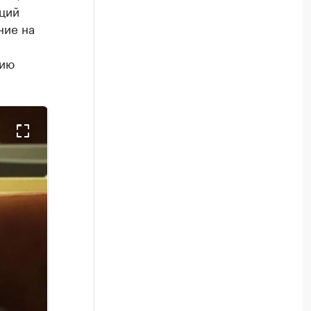
ций
ние на
нию