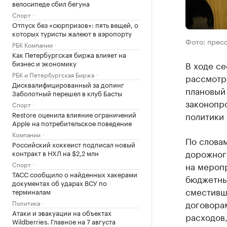
велосипеде сбил бегуна
Спорт
Отпуск без «сюрпризов»: пять вещей, о
которых туристы жалеют в аэропорту
Фото: прес
РБК Компании
Как Петербургская биржа влияет на
бизнес и экономику
В ходе с
РБК и Петербургская Биржа
рассмотр
Дисквалифицированный за допинг
плановый 
Заболотный перешел в клуб Басты
законопр
Спорт
Restore оценила влияние ограничений
политики 
Apple на потребительское поведение
Компании
По словам
Российский хоккеист подписал новый
дорожног
контракт в НХЛ на $2,2 млн
Спорт
на мероп
ТАСС сообщило о найденных хакерами
бюджетны
документах об ударах ВСУ по
сместивш
терминалам
договорам
Политика
Атаки и эвакуации на объектах
расходов
Wildberries. Главное на 7 августа