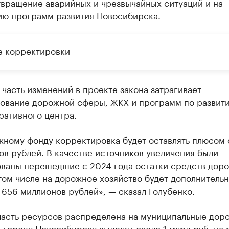
твращение аварийных и чрезвычайных ситуаций и на
ию программ развития Новосибирска.
е корректировки
часть изменений в проекте закона затрагивает
ование дорожной сферы, ЖКХ и программ по развит
ративного центра.
жному фонду корректировка будет оставлять плюсом 
в рублей. В качестве источников увеличения были
ованы перешедшие с 2024 года остатки средств дор
том числе на дорожное хозяйство будет дополнитель
656 миллионов рублей», — сказал Голубенко.
часть ресурсов распределена на муниципальные доро
 городу Новосибирску выделят около 1 млрд руб. на