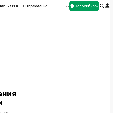
Новосибирск
вления РБК
РБК Образование
редитные рейтинги
Франшизы
Газета
ок наличной валюты
ения
и
2025 год