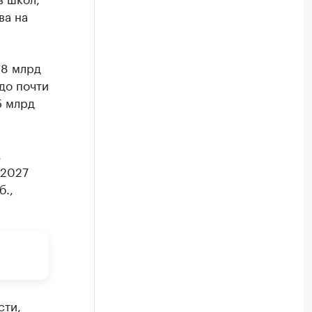
ва на
,8 млрд
 до почти
5 млрд
,
 2027
б.,
сти,