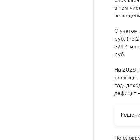
в том чис
возведени
С учетом
руб. (+5,
374,4 млр
руб.
На 2026 г
расходы —
год: дохо
дефицит —
Решени
По слова