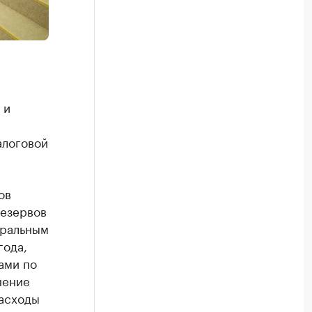
 и
алоговой
ов
резервов
еральным
года,
ами по
нение
расходы