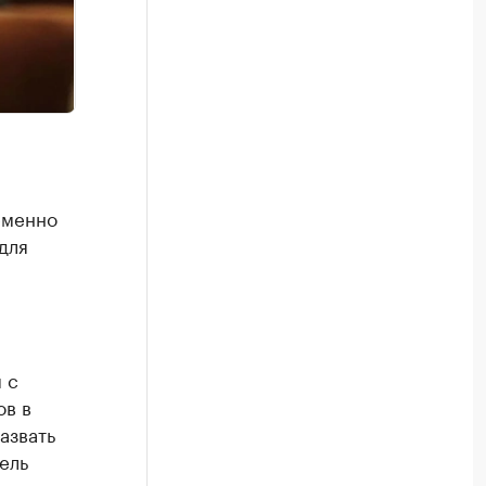
еменно
для
 с
ов в
азвать
ель