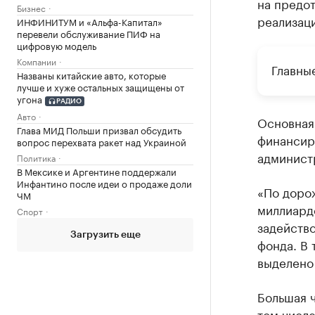
на предо
Бизнес
реализац
ИНФИНИТУМ и «Альфа-Капитал»
перевели обслуживание ПИФ на
цифровую модель
Компании
Главны
Названы китайские авто, которые
лучше и хуже остальных защищены от
угона
РАДИО
Авто
Основная 
Глава МИД Польши призвал обсудить
финансир
вопрос перехвата ракет над Украиной
админист
Политика
В Мексике и Аргентине поддержали
Инфантино после идеи о продаже доли
«По доро
ЧМ
миллиардо
Спорт
задейств
Загрузить еще
фонда. В 
выделено 
Большая 
том числе