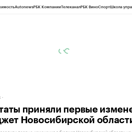
жимость
Autonews
РБК Компании
Телеканал
РБК Вино
Спорт
Школа упра
д
Стиль
Крипто
РБК Бизнес-среда
Дискуссионный клуб
Исследования
К
рагентов
Политика
Экономика
Бизнес
Технологии и медиа
Финансы
Рын
к
таты приняли первые измен
джет Новосибирской област
твердили первые изменения в бюджет Новосибирской области на 