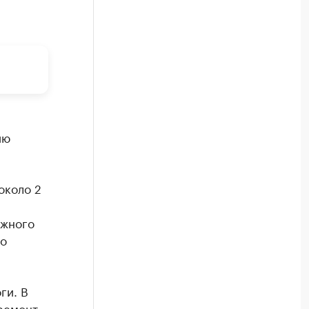
ию
около 2
ожного
но
ги. В
 ремонт