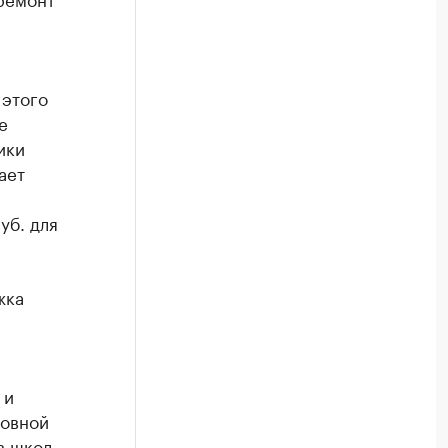
 этого
е
ики
ает
уб. для
жка
 и
новной
в школ,