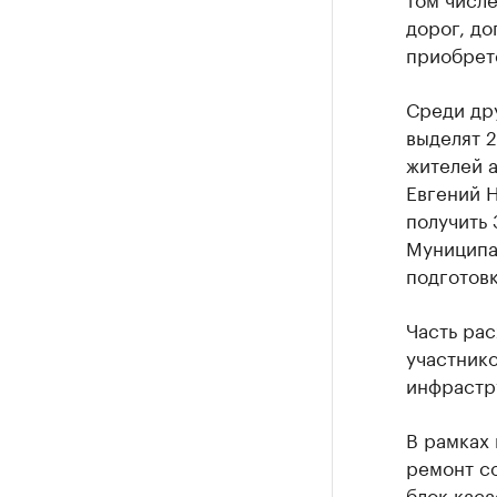
дорог, до
приобрет
Среди др
выделят 2
жителей а
Евгений Н
получить 
Муниципа
подготов
Часть ра
участнико
инфрастр
В рамках
ремонт с
блок кас