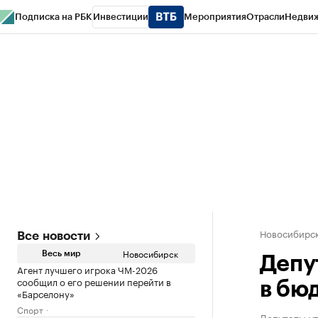
Подписка на РБК
Инвестиции
Мероприятия
Отрасли
Недви
РБК Курсы
РБК Life
Тренды
Визионеры
Национальные проекты
Горо
Спецпроекты СПб
Конференции СПб
Спецпроекты
Проверка конт
Новосибирс
Все новости
Новосибирск
Весь мир
Депу
Агент лучшего игрока ЧМ-2026
сообщил о его решении перейти в
в бю
«Барселону»
Спорт
Депутаты у