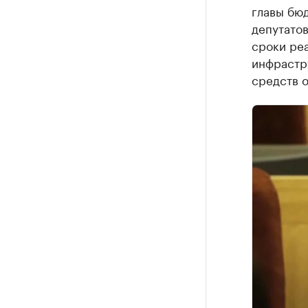
главы бю
депутато
сроки реа
инфрастр
средств 