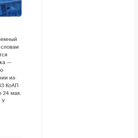
дземный
 словам
тся
тка —
ию
ии из-
33 КоАП
 24 мая.
 У