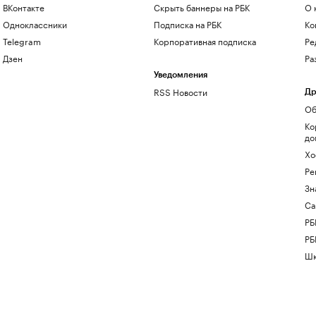
ВКонтакте
Скрыть баннеры на РБК
О 
Одноклассники
Подписка на РБК
Ко
Telegram
Корпоративная подписка
Ре
Дзен
Ра
Уведомления
RSS Новости
Др
Об
Ко
до
Хо
Ре
Зн
Са
РБ
РБ
Шк