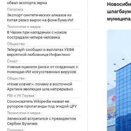
обвал экспорта зерна
Новосибир
Политика
шлагбаум 
Экспорт синтетических алмазов из
Китая резко вырос на фоне бума ИИ
муниципа
Технологии и медиа
В Чехии при нападении с ножом
пострадали четыре человека
Общество
Telegraph сообщил о выплатах УЕФА
вероятной любовнице Инфантино
Спорт
Ученые оценили риски от созданных с
помощью ИИ искусственных вирусов
Общество
«Ноев ковчег»: почему в восточной
Арктике эволюция шла непрерывно
РБК и УК Первая
Сооснователь Wikipedia назвал ее
рупором пропаганды под эгидой ЦРУ
Технологии и медиа
Зеленский встретился с президентом
Сербии Вучичем
Политика