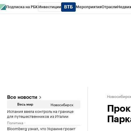
Подписка на РБК
Инвестиции
Мероприятия
Отрасли
Недви
РБК Курсы
РБК Life
Тренды
Визионеры
Национальные проекты
Горо
Спецпроекты СПб
Конференции СПб
Спецпроекты
Проверка конт
Новосибирс
Все новости
Новосибирск
Весь мир
Прок
Испания ввела контроль на границе
для путешественников из Италии
Парк
Политика
Bloomberg узнал, что Украине грозит