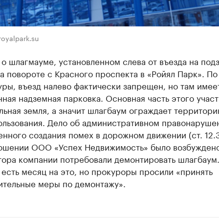
oyalpark.su
 о шлагмауме, установленном слева от въезда на по
а повороте с Красного проспекта в «Ройял Парк». По
ры, въезд налево фактически запрещен, но там имее
ная надземная парковка. Основная часть этого учас
ьная земля, а значит шлагбаум ограждает территор
ользования. Дело об административном правонарушен
нного создания помех в дорожном движении (ст. 12.
ношении ООО «Успех Недвижимость» было возбуждено
тора компании потребовали демонтировать шлагбаум.
есть месяц на это, но прокуроры просили «принять
ительные меры по демонтажу».