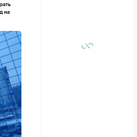
рать
д на