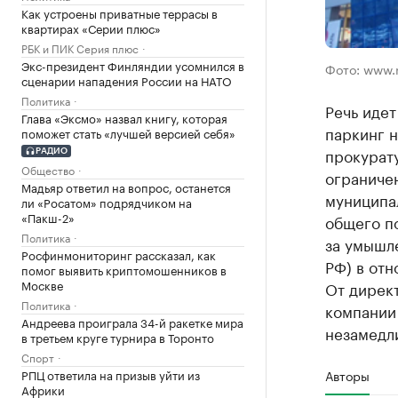
Как устроены приватные террасы в
квартирах «Серии плюс»
РБК и ПИК Серия плюс
Экс-президент Финляндии усомнился в
Фото: www.r
сценарии нападения России на НАТО
Политика
Речь идет
Глава «Эксмо» назвал книгу, которая
паркинг н
поможет стать «лучшей версией себя»
прокурату
РАДИО
Общество
ограничен
Мадьяр ответил на вопрос, останется
муниципал
ли «Росатом» подрядчиком на
«Пакш-2»
общего п
Политика
за умышле
Росфинмониторинг рассказал, как
РФ) в от
помог выявить криптомошенников в
Москве
От дирек
Политика
компании 
Андреева проиграла 34-й ракетке мира
незамедл
в третьем круге турнира в Торонто
Спорт
Авторы
РПЦ ответила на призыв уйти из
Африки