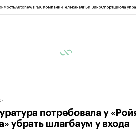
жимость
Autonews
РБК Компании
Телеканал
РБК Вино
Спорт
Школа упра
д
Стиль
Крипто
РБК Бизнес-среда
Дискуссионный клуб
Исследования
К
рагентов
Политика
Экономика
Бизнес
Технологии и медиа
Финансы
Рын
к
уратура потребовала у «Рой
а» убрать шлагбаум у входа