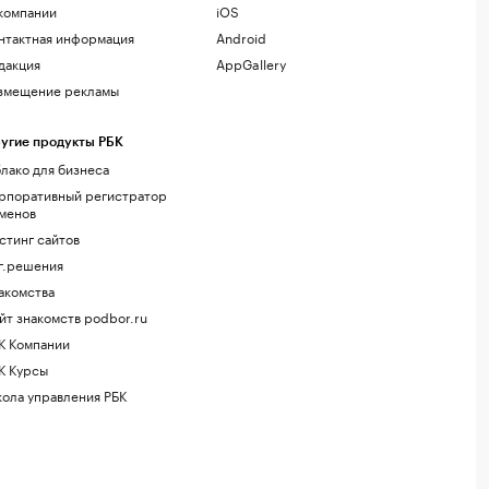
компании
iOS
нтактная информация
Android
дакция
AppGallery
змещение рекламы
угие продукты РБК
лако для бизнеса
рпоративный регистратор
менов
стинг сайтов
г.решения
акомства
йт знакомств podbor.ru
К Компании
К Курсы
ола управления РБК