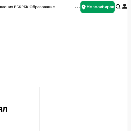
Новосибирск
вления РБК
РБК Образование
редитные рейтинги
Франшизы
Газета
ок наличной валюты
ял