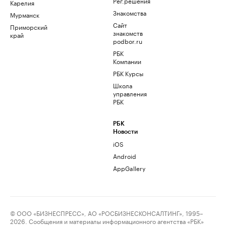
Рег.решения
Карелия
Знакомства
Мурманск
Сайт
Приморский
знакомств
край
podbor.ru
РБК
Компании
РБК Курсы
Школа
управления
РБК
РБК
Новости
iOS
Android
AppGallery
© ООО «БИЗНЕСПРЕСС», АО «РОСБИЗНЕСКОНСАЛТИНГ», 1995–
2026. Сообщения и материалы информационного агентства «РБК»