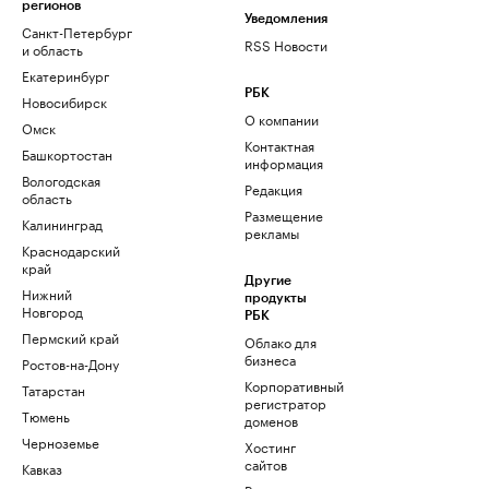
регионов
Уведомления
Санкт-Петербург
RSS Новости
и область
Екатеринбург
РБК
Новосибирск
О компании
Омск
Контактная
Башкортостан
информация
Вологодская
Редакция
область
Размещение
Калининград
рекламы
Краснодарский
край
Другие
Нижний
продукты
Новгород
РБК
Пермский край
Облако для
бизнеса
Ростов-на-Дону
Корпоративный
Татарстан
регистратор
Тюмень
доменов
Черноземье
Хостинг
сайтов
Кавказ