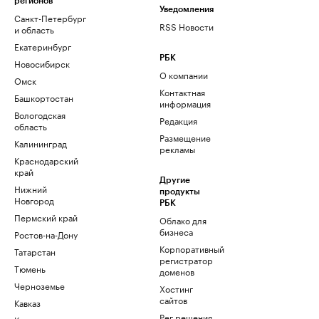
регионов
Уведомления
Санкт-Петербург
RSS Новости
и область
Екатеринбург
РБК
Новосибирск
О компании
Омск
Контактная
Башкортостан
информация
Вологодская
Редакция
область
Размещение
Калининград
рекламы
Краснодарский
край
Другие
Нижний
продукты
Новгород
РБК
Пермский край
Облако для
бизнеса
Ростов-на-Дону
Корпоративный
Татарстан
регистратор
Тюмень
доменов
Черноземье
Хостинг
сайтов
Кавказ
Рег.решения