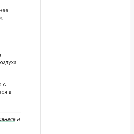
тнее
бе
м
оздуха
а с
тся в
канале
и