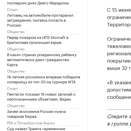
последних днях Диего Марадоны
С 15 июня
Спорт
Литовец на автомобиле протаранил
ограниче
заграждения, пытаясь попасть в
Территор
Россию
Общество
Перед пожаром на НПЗ Slovnaft в
Ограниче
Братиславе произошел взрыв
тяжелове
Общество
регионал
В каких странах рожденному ребенку
автоматически дают гражданство.
покрытием
Карта
выше 32 
Общество
19-летняя россиянка впервые победила
«В указан
соперницу из топ-20 на турнире WTA
Спорт
допустим
Пентагон показал 16 новых записей с
сообщени
неопознанными объектами. Видео
Общество
Зачем экономике России нужна
Следите 
товарная биржа
в группе
РБК и Петербургская Биржа
Суд назвал Трампа «временным