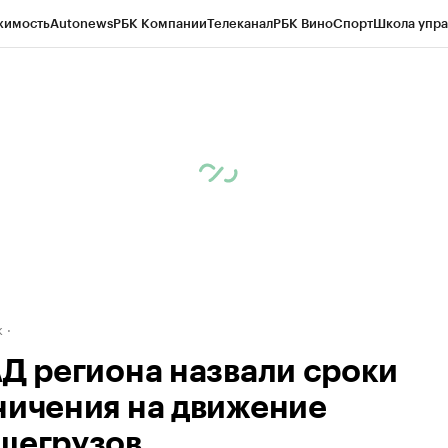
жимость
Autonews
РБК Компании
Телеканал
РБК Вино
Спорт
Школа упра
д
Стиль
Крипто
РБК Бизнес-среда
Дискуссионный клуб
Исследования
К
рагентов
Политика
Экономика
Бизнес
Технологии и медиа
Финансы
Рын
к
АД региона назвали сроки
ничения на движение
шегрузов