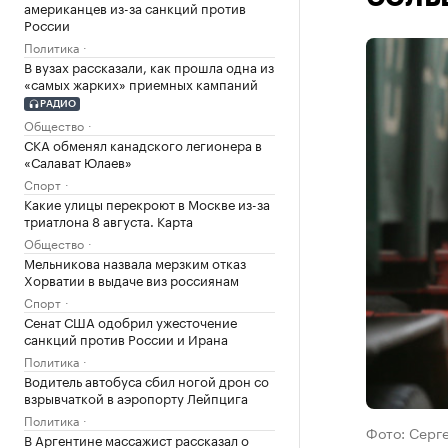
американцев из-за санкций против
России
Политика
В вузах рассказали, как прошла одна из
«самых жарких» приемных кампаний
РАДИО
Общество
СКА обменял канадского легионера в
«Салават Юлаев»
Спорт
Какие улицы перекроют в Москве из-за
триатлона 8 августа. Карта
Общество
Мельникова назвала мерзким отказ
Хорватии в выдаче виз россиянам
Спорт
Сенат США одобрил ужесточение
санкций против России и Ирана
Политика
Водитель автобуса сбил ногой дрон со
взрывчаткой в аэропорту Лейпцига
Политика
Фото: Серг
В Аргентине массажист рассказал о