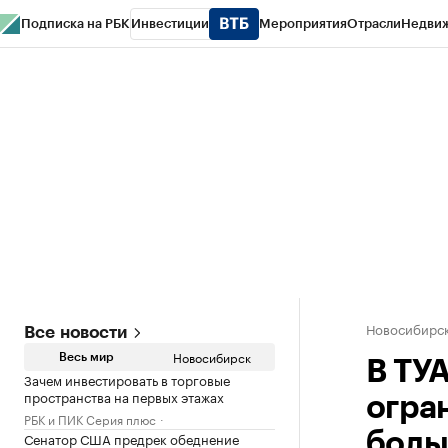
Подписка на РБК
Инвестиции
Мероприятия
Отрасли
Недви
РБК Курсы
РБК Life
Тренды
Визионеры
Национальные проекты
Горо
Спецпроекты СПб
Конференции СПб
Спецпроекты
Проверка конт
Новосибирс
Все новости
Новосибирск
Весь мир
В ТУ
Зачем инвестировать в торговые
пространства на первых этажах
огра
РБК и ПИК Серия плюс
Сенатор США предрек обеднение
боль