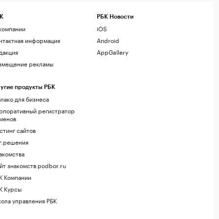
К
РБК Новости
компании
iOS
нтактная информация
Android
дакция
AppGallery
змещение рекламы
угие продукты РБК
лако для бизнеса
рпоративный регистратор
менов
стинг сайтов
г.решения
акомства
йт знакомств podbor.ru
К Компании
К Курсы
ола управления РБК