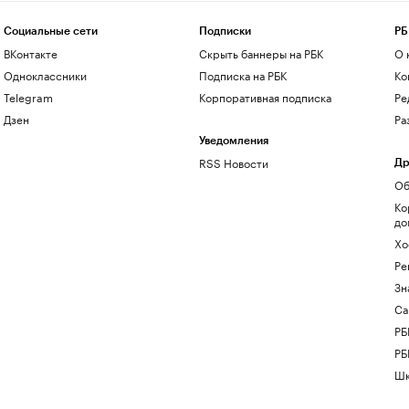
Социальные сети
Подписки
РБ
ВКонтакте
Скрыть баннеры на РБК
О 
Одноклассники
Подписка на РБК
Ко
Telegram
Корпоративная подписка
Ре
Дзен
Ра
Уведомления
RSS Новости
Др
Об
Ко
до
Хо
Ре
Зн
Са
РБ
РБ
Шк