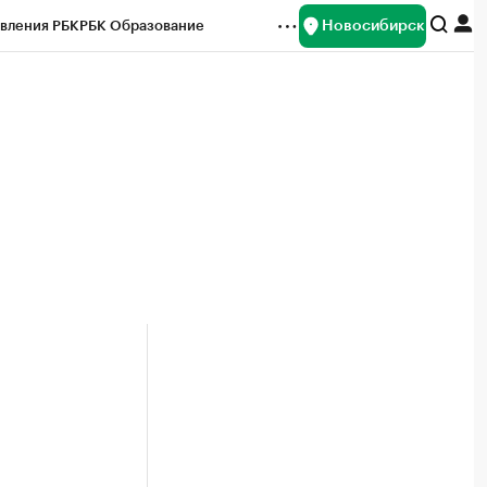
Новосибирск
вления РБК
РБК Образование
редитные рейтинги
Франшизы
Газета
ок наличной валюты