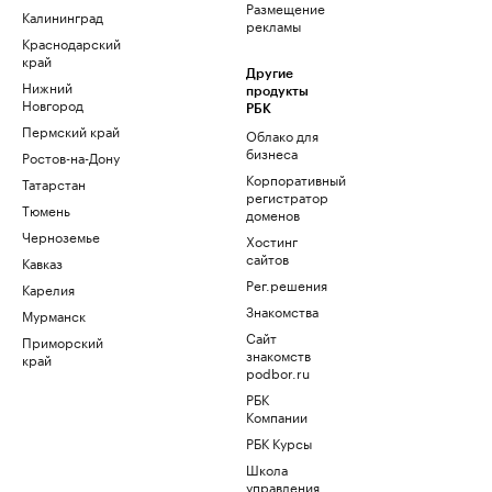
Размещение
Калининград
рекламы
Краснодарский
край
Другие
Нижний
продукты
Новгород
РБК
Пермский край
Облако для
бизнеса
Ростов-на-Дону
Корпоративный
Татарстан
регистратор
Тюмень
доменов
Черноземье
Хостинг
сайтов
Кавказ
Рег.решения
Карелия
Знакомства
Мурманск
Сайт
Приморский
знакомств
край
podbor.ru
РБК
Компании
РБК Курсы
Школа
управления