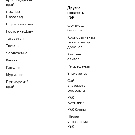
край
Другие
Нижний
продукты
Новгород
РБК
Пермский край
Облако для
бизнеса
Ростов-на-Дону
Корпоративный
Татарстан
регистратор
Тюмень
доменов
Черноземье
Хостинг
сайтов
Кавказ
Рег.решения
Карелия
Знакомства
Мурманск
Сайт
Приморский
знакомств
край
podbor.ru
РБК
Компании
РБК Курсы
Школа
управления
РБК