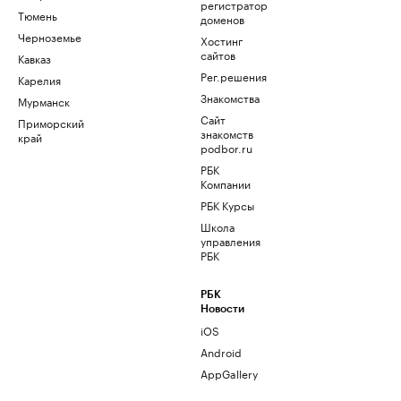
регистратор
Тюмень
доменов
Черноземье
Хостинг
сайтов
Кавказ
Рег.решения
Карелия
Знакомства
Мурманск
Сайт
Приморский
знакомств
край
podbor.ru
РБК
Компании
РБК Курсы
Школа
управления
РБК
РБК
Новости
iOS
Android
AppGallery