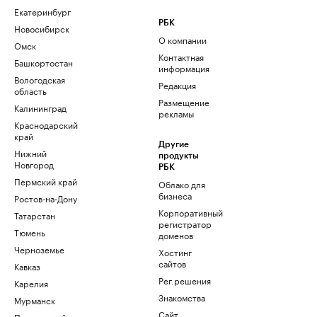
Екатеринбург
РБК
Новосибирск
О компании
Омск
Контактная
Башкортостан
информация
Вологодская
Редакция
область
Размещение
Калининград
рекламы
Краснодарский
край
Другие
Нижний
продукты
Новгород
РБК
Пермский край
Облако для
бизнеса
Ростов-на-Дону
Корпоративный
Татарстан
регистратор
Тюмень
доменов
Черноземье
Хостинг
сайтов
Кавказ
Рег.решения
Карелия
Знакомства
Мурманск
Сайт
Приморский