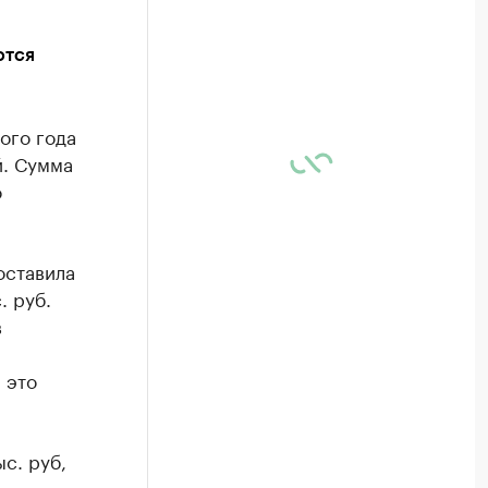
ются
ого года
й. Сумма
о
оставила
. руб.
в
 это
с. руб,