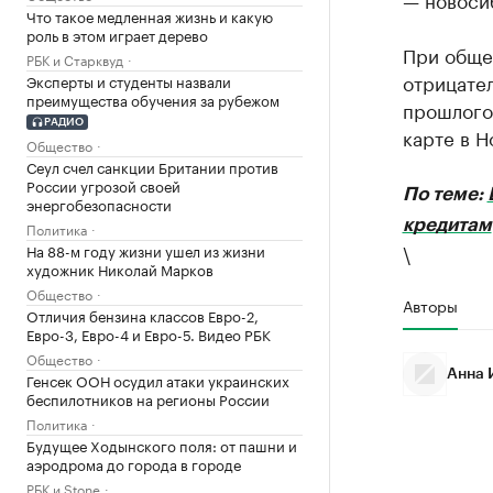
Что такое медленная жизнь и какую
роль в этом играет дерево
При обще
РБК и Старквуд
отрицате
Эксперты и студенты назвали
преимущества обучения за рубежом
прошлого 
РАДИО
карте в Н
Общество
Сеул счел санкции Британии против
России угрозой своей
По теме:
энергобезопасности
кредитам
Политика
\
На 88-м году жизни ушел из жизни
художник Николай Марков
Общество
Авторы
Отличия бензина классов Евро-2,
Евро-3, Евро-4 и Евро-5. Видео РБК
Общество
Анна 
Генсек ООН осудил атаки украинских
беспилотников на регионы России
Политика
Будущее Ходынского поля: от пашни и
аэродрома до города в городе
РБК и Stone