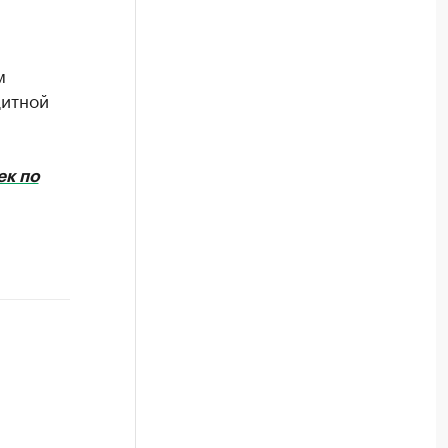
м
дитной
ек по