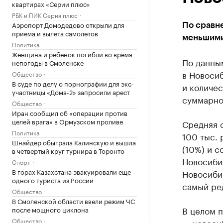
квартирах «Серии плюс»
РБК и ПИК Серия плюс
Аэропорт Домодедово открыли для
По сравн
приема и вылета самолетов
меньшими
Политика
Женщина и ребенок погибли во время
По данны
непогоды в Смоленске
в Новосиб
Общество
В суде по делу о порнографии для экс-
и количес
участницы «Дома-2» запросили арест
суммарно
Общество
Иран сообщил об «операции против
целей врага» в Ормузском проливе
Средняя с
Политика
100 тыс. 
Шнайдер обыграла Калинскую и вышла
(10%) и с
в четвертый круг турнира в Торонто
Новосибир
Спорт
В горах Казахстана эвакуировали еще
Новосибир
одного туриста из России
самый ред
Общество
В Смоленской области ввели режим ЧС
В целом п
после мощного циклона
Общество
— новоси