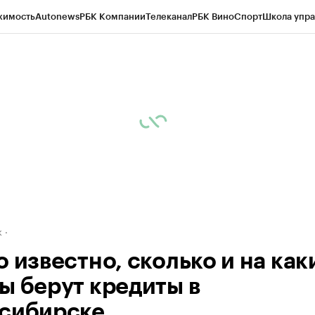
жимость
Autonews
РБК Компании
Телеканал
РБК Вино
Спорт
Школа упра
д
Стиль
Крипто
РБК Бизнес-среда
Дискуссионный клуб
Исследования
К
рагентов
Политика
Экономика
Бизнес
Технологии и медиа
Финансы
Рын
к
 известно, сколько и на как
ы берут кредиты в
сибирске