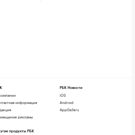
К
РБК Новости
компании
iOS
нтактная информация
Android
дакция
AppGallery
змещение рекламы
угие продукты РБК