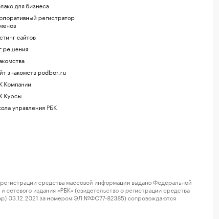
лако для бизнеса
рпоративный регистратор
менов
стинг сайтов
г.решения
акомства
йт знакомств podbor.ru
К Компании
К Курсы
ола управления РБК
регистрации средства массовой информации выдано Федеральной
и сетевого издания «РБК» (свидетельство о регистрации средства
ор) 03.12.2021 за номером ЭЛ №ФС77-82385) сопровождаются