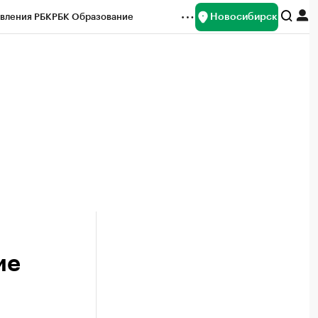
Новосибирск
вления РБК
РБК Образование
редитные рейтинги
Франшизы
Газета
ок наличной валюты
ие