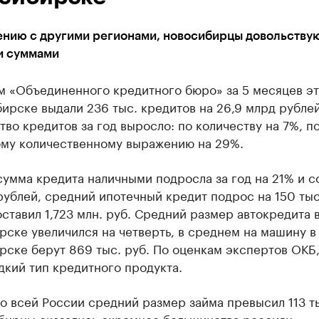
ению с другими регионами, новосибирцы довольству
 суммами
м «Объединенного кредитного бюро» за 5 месяцев эт
ирске выдали 236 тыс. кредитов на 26,9 млрд рубле
тво кредитов за год выросло: по количеству на 7%, п
му количественному выражению на 29%.
умма кредита наличными подросла за год на 21% и с
рублей, средний ипотечный кредит подрос на 150 тыс
оставил 1,723 млн. руб. Средний размер автокредита 
ске увеличился на четверть, в среднем на машину в
ске берут 869 тыс. руб. По оценкам экспертов ОКБ,
кий тип кредитного продукта.
о всей России средний размер займа превысил 113 ты
бирцы оказались скромнее большинства россиян.