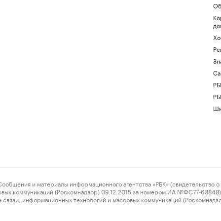
Об
Ко
до
Хо
Ре
Зн
Са
РБ
РБ
Шк
ения и материалы информационного агентства «РБК» (свидетельство о 
овых коммуникаций (Роскомнадзор) 09.12.2015 за номером ИА №ФС77-63848) 
 связи, информационных технологий и массовых коммуникаций (Роскомнадз