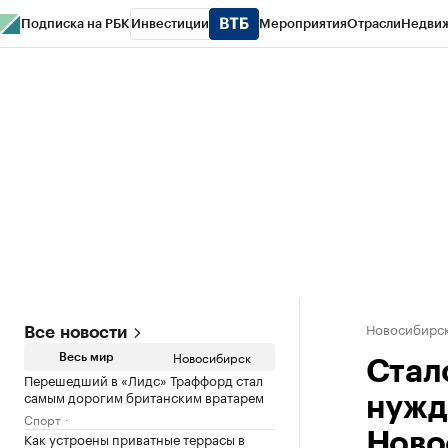
Подписка на РБК
Инвестиции
Мероприятия
Отрасли
Недви
РБК Курсы
РБК Life
Тренды
Визионеры
Национальные проекты
Горо
Спецпроекты СПб
Конференции СПб
Спецпроекты
Проверка конт
Новосибирс
Все новости
Новосибирск
Весь мир
Стало
Перешедший в «Лидс» Траффорд стал
самым дорогим британским вратарем
нужд
Спорт
Как устроены приватные террасы в
Ново