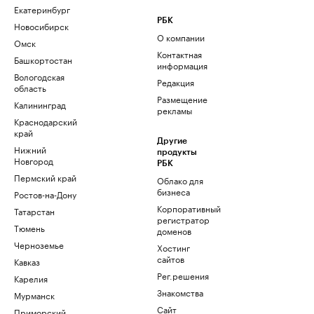
Екатеринбург
РБК
Новосибирск
О компании
Омск
Контактная
Башкортостан
информация
Вологодская
Редакция
область
Размещение
Калининград
рекламы
Краснодарский
край
Другие
Нижний
продукты
Новгород
РБК
Пермский край
Облако для
бизнеса
Ростов-на-Дону
Корпоративный
Татарстан
регистратор
Тюмень
доменов
Черноземье
Хостинг
сайтов
Кавказ
Рег.решения
Карелия
Знакомства
Мурманск
Сайт
Приморский