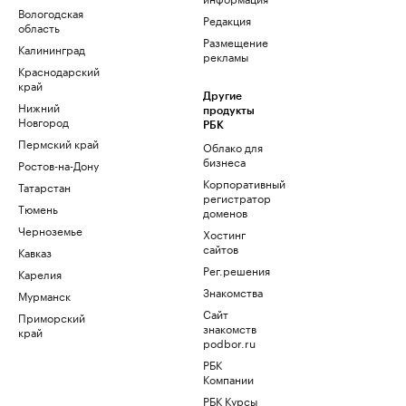
Вологодская
Редакция
область
Размещение
Калининград
рекламы
Краснодарский
край
Другие
Нижний
продукты
Новгород
РБК
Пермский край
Облако для
бизнеса
Ростов-на-Дону
Корпоративный
Татарстан
регистратор
Тюмень
доменов
Черноземье
Хостинг
сайтов
Кавказ
Рег.решения
Карелия
Знакомства
Мурманск
Сайт
Приморский
знакомств
край
podbor.ru
РБК
Компании
РБК Курсы