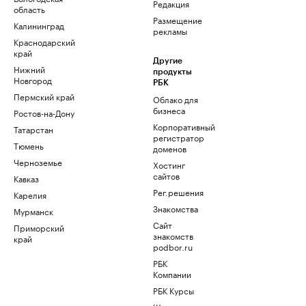
Редакция
область
Размещение
Калининград
рекламы
Краснодарский
край
Другие
Нижний
продукты
Новгород
РБК
Пермский край
Облако для
бизнеса
Ростов-на-Дону
Корпоративный
Татарстан
регистратор
Тюмень
доменов
Черноземье
Хостинг
сайтов
Кавказ
Рег.решения
Карелия
Знакомства
Мурманск
Сайт
Приморский
знакомств
край
podbor.ru
РБК
Компании
РБК Курсы