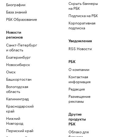
Скрыть баннеры
Биографии
на РБК
База знаний
Подписка на РБК
РБК Образование
Корпоративная
подписка
Новости
регионов
Уведомления
Санкт-Петербург
RSS Новости
и область
Екатеринбург
РБК
Новосибирск
О компании
Омск
Контактная
Башкортостан
информация
Вологодская
Редакция
область
Размещение
Калининград
рекламы
Краснодарский
край
Другие
Нижний
продукты
Новгород
РБК
Пермский край
Облако для
бизнеса