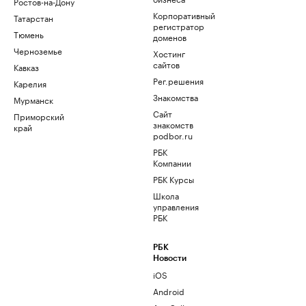
Ростов-на-Дону
Корпоративный
Татарстан
регистратор
Тюмень
доменов
Черноземье
Хостинг
сайтов
Кавказ
Рег.решения
Карелия
Знакомства
Мурманск
Сайт
Приморский
знакомств
край
podbor.ru
РБК
Компании
РБК Курсы
Школа
управления
РБК
РБК
Новости
iOS
Android