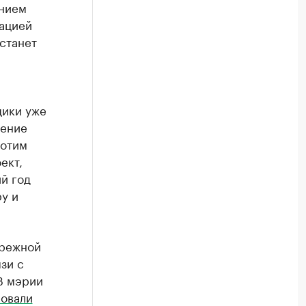
ением
ацией
 станет
щики уже
шение
хотим
ект,
й год
у и
ережной
зи с
В мэрии
овали