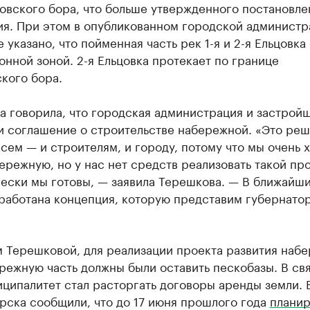
цовского бора, что больше утвержденного постановл
ия. При этом в опубликованном городской администр
 указано, что пойменная часть рек 1-я и 2-я Ельцовка
нной зоной. 2-я Ельцовка протекает по границе
кого бора.
а говорила, что городская администрация и застрой
и соглашение о строительстве набережной. «Это ре
сем — и строителям, и городу, потому что мы очень 
ережную, но у нас нет средств реализовать такой про
ески мы готовы, — заявила Терешкова. — В ближайши
работана концепция, которую представим губернатор
м Терешковой, для реализации проекта развития наб
ежную часть должны были оставить пескобазы. В свя
ципалитет стал расторгать договоры аренды земли. 
рска сообщили, что до 17 июня прошлого года
планир