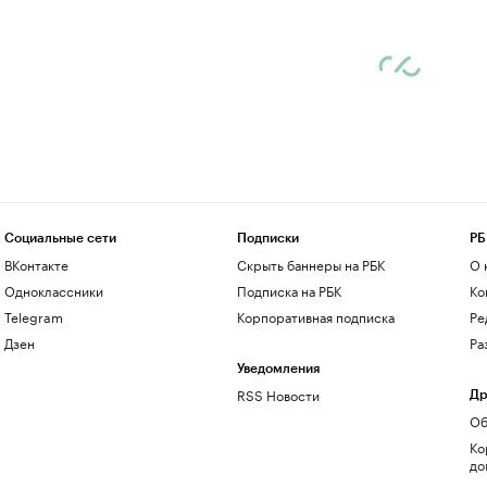
Социальные сети
Подписки
РБ
ВКонтакте
Скрыть баннеры на РБК
О 
Одноклассники
Подписка на РБК
Ко
Telegram
Корпоративная подписка
Ре
Дзен
Ра
Уведомления
RSS Новости
Др
Об
Ко
до