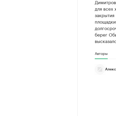
Димитровс
для всех 
закрытия 
площадки 
долгосроч
берег Об
высказал
Авторы
Алекс