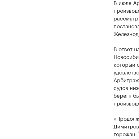
В июле А
производс
рассматр
постанов
Железнод
В ответ н
Новосиби
который 
удовлетво
Арбитраж
судов ни
берег» бы
производс
«Продолж
Димитров
горожан. 