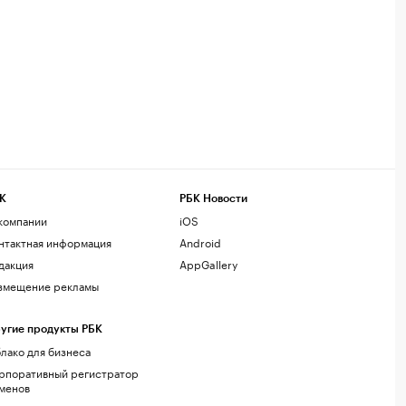
К
РБК Новости
компании
iOS
нтактная информация
Android
дакция
AppGallery
змещение рекламы
угие продукты РБК
лако для бизнеса
рпоративный регистратор
менов