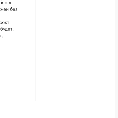
берег
ожен без
оект
будет:
», —