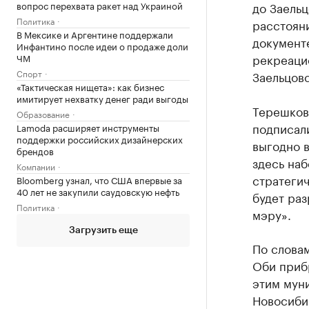
вопрос перехвата ракет над Украиной
до Заель
Политика
расстоян
В Мексике и Аргентине поддержали
документе
Инфантино после идеи о продаже доли
рекреацио
ЧМ
Спорт
Заельцовс
«Тактическая нищета»: как бизнес
имитирует нехватку денег ради выгоды
Терешков
Образование
подписал
Lamoda расширяет инструменты
поддержки российских дизайнерских
выгодно в
брендов
здесь наб
Компании
стратегич
Bloomberg узнал, что США впервые за
40 лет не закупили саудовскую нефть
будет раз
Политика
мэру».
Загрузить еще
По слова
Оби прибр
этим муни
Новосиби