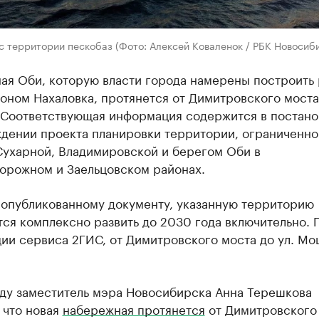
с территории пескобаз (Фото: Алексей Коваленок / РБК Новосиб
ая Оби, которую власти города намерены построить 
ном Нахаловка, протянется от Димитровского моста 
 Соответствующая информация содержится в постано
ждении проекта планировки территории, ограниченно
Сухарной, Владимировской и берегом Оби в
орожном и Заельцовском районах.
 опубликованному документу, указанную территорию
ся комплексно развить до 2030 года включительно. 
ии сервиса 2ГИС, от Димитровского моста до ул. Мо
оду заместитель мэра Новосибирска Анна Терешкова
 что новая
набережная протянется
от Димитровского