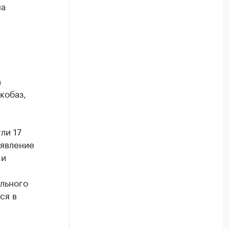
на
а
кобаз,
ли 17
аявление
 и
льного
ся в