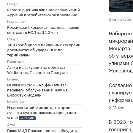
Спорт
Restore оценила влияние ограничений
Apple на потребительское поведение
Вид на Обь 
Компании
Российский хоккеист подписал новый
контракт в НХЛ на $2,2 млн
Набережн
Спорт
микрорайо
ТАСС сообщило о найденных хакерами
Моцарта.
документах об ударах ВСУ по
об утвер
терминалам
Политика
улицами 
Атаки и эвакуации на объектах
Железнод
Wildberries. Главное на 7 августа
Бизнес
Согласно
ИНФИНИТУМ и «Альфа-Капитал»
перевели обслуживание ПИФ на
планирует
цифровую модель
информац
Компании
2,2 км.
Названы китайские авто, которые
лучше и хуже остальных защищены от
угона
РАДИО
В 2023 г
Авто
говорила,
Глава МИД Польши призвал обсудить