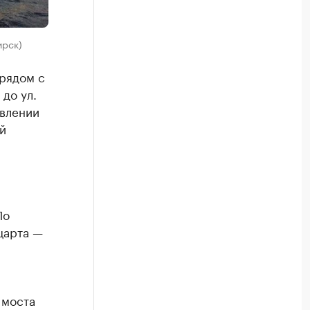
ирск)
рядом с
до ул.
влении
й
По
царта —
 моста