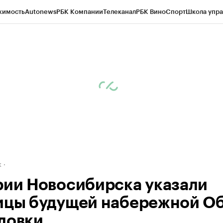
жимость
Autonews
РБК Компании
Телеканал
РБК Вино
Спорт
Школа упра
д
Стиль
Крипто
РБК Бизнес-среда
Дискуссионный клуб
Исследования
К
рагентов
Политика
Экономика
Бизнес
Технологии и медиа
Финансы
Рын
к
рии Новосибирска указали
ицы будущей набережной Об
ловки