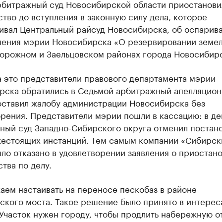
рбитражный суд Новосибирской области приостанови
тво до вступления в законную силу дела, которое
ивал Центральный райсуд Новосибирска, об оспарив
ления мэрии Новосибирска «О резервировании земел
орожном и Заельцовском районах города Новосибирс
а это представители правового департамента мэрии
рска обратились в Седьмой арбитражный апелляцион
оставил жалобу администрации Новосибирска без
рения. Представители мэрии пошли в кассацию: в д
ный суд Западно-Сибирского округа отменил постан
жестоящих инстанций. Тем самым компании «Сибирск
ло отказано в удовлетворении заявления о приостан
тва по делу.
аем настаивать на переносе пескобаз в районе
ского моста. Такое решение было принято в интерес
Участок нужен городу, чтобы продлить набережную о