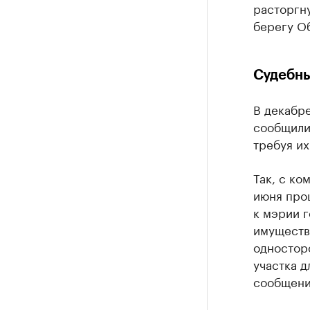
расторгн
берегу О
Судебны
В декабр
сообщили 
требуя их
Так, с ко
июня прош
к мэрии 
имуществ
одностор
участка д
сообщени