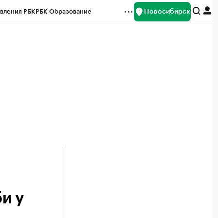
Новосибирск
вления РБК
РБК Образование
редитные рейтинги
Франшизы
Газета
ок наличной валюты
и у