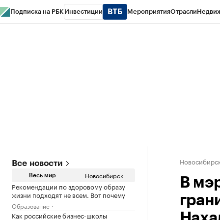
Подписка на РБК
Инвестиции
Мероприятия
Отрасли
Недви
РБК Курсы
РБК Life
Тренды
Визионеры
Национальные проекты
Горо
Спецпроекты СПб
Конференции СПб
Спецпроекты
Проверка конт
Новосибирс
Все новости
Новосибирск
Весь мир
В мэ
Рекомендации по здоровому образу
жизни подходят не всем. Вот почему
гран
Образование
Как российские бизнес-школы
Наха