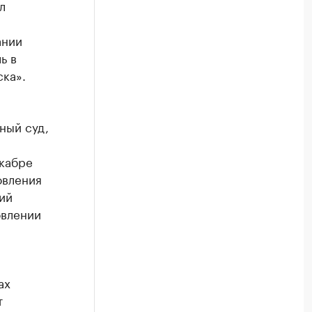
л
ании
ь в
ка».
ный суд,
екабре
овления
ий
овлении
ах
т