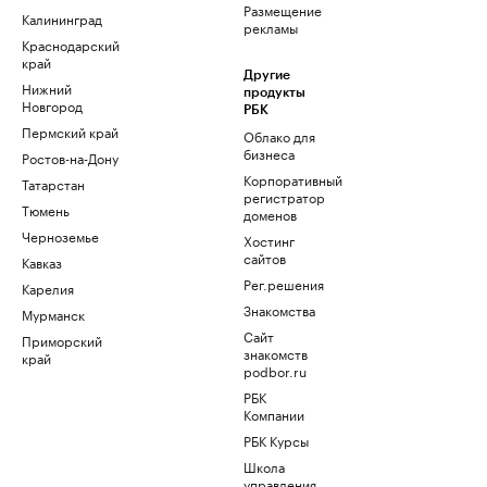
Размещение
Калининград
рекламы
Краснодарский
край
Другие
Нижний
продукты
Новгород
РБК
Пермский край
Облако для
бизнеса
Ростов-на-Дону
Корпоративный
Татарстан
регистратор
Тюмень
доменов
Черноземье
Хостинг
сайтов
Кавказ
Рег.решения
Карелия
Знакомства
Мурманск
Сайт
Приморский
знакомств
край
podbor.ru
РБК
Компании
РБК Курсы
Школа
управления