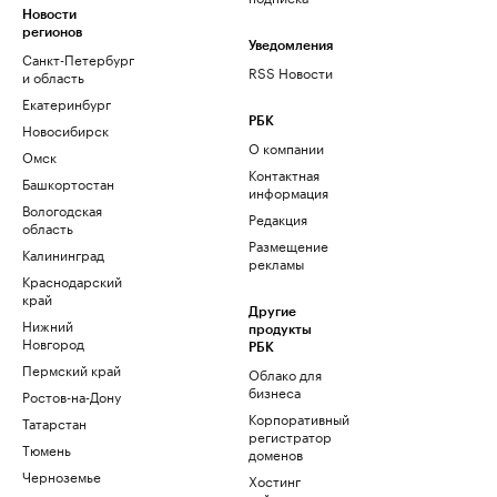
Новости
регионов
Уведомления
Санкт-Петербург
RSS Новости
и область
Екатеринбург
РБК
Новосибирск
О компании
Омск
Контактная
Башкортостан
информация
Вологодская
Редакция
область
Размещение
Калининград
рекламы
Краснодарский
край
Другие
Нижний
продукты
Новгород
РБК
Пермский край
Облако для
бизнеса
Ростов-на-Дону
Корпоративный
Татарстан
регистратор
Тюмень
доменов
Черноземье
Хостинг