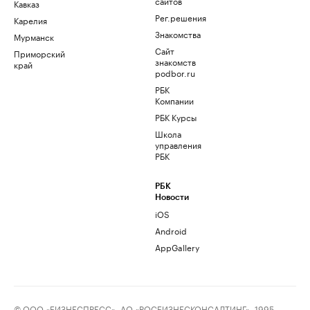
сайтов
Кавказ
Рег.решения
Карелия
Знакомства
Мурманск
Сайт
Приморский
знакомств
край
podbor.ru
РБК
Компании
РБК Курсы
Школа
управления
РБК
РБК
Новости
iOS
Android
AppGallery
© ООО «БИЗНЕСПРЕСС», АО «РОСБИЗНЕСКОНСАЛТИНГ», 1995–