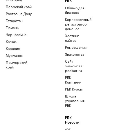
РБК
Пермский край
Облако для
бизнеса
Ростов-на-Дону
Корпоративный
Татарстан
регистратор
Тюмень
доменов
Черноземье
Хостинг
сайтов
Кавказ
Рег.решения
Карелия
Знакомства
Мурманск
Сайт
Приморский
знакомств
край
podbor.ru
РБК
Компании
РБК Курсы
Школа
управления
РБК
РБК
Новости
iOS