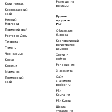
Размещение
Калининград
рекламы
Краснодарский
край
Другие
Нижний
продукты
Новгород
РБК
Пермский край
Облако для
бизнеса
Ростов-на-Дону
Корпоративный
Татарстан
регистратор
Тюмень
доменов
Черноземье
Хостинг
сайтов
Кавказ
Рег.решения
Карелия
Знакомства
Мурманск
Сайт
Приморский
знакомств
край
podbor.ru
РБК
Компании
РБК Курсы
Школа
управления