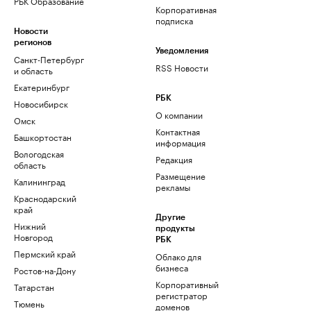
РБК Образование
Корпоративная
подписка
Новости
регионов
Уведомления
Санкт-Петербург
RSS Новости
и область
Екатеринбург
РБК
Новосибирск
О компании
Омск
Контактная
Башкортостан
информация
Вологодская
Редакция
область
Размещение
Калининград
рекламы
Краснодарский
край
Другие
Нижний
продукты
Новгород
РБК
Пермский край
Облако для
бизнеса
Ростов-на-Дону
Корпоративный
Татарстан
регистратор
Тюмень
доменов