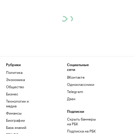
Рубрики
Социальные
сети
Политика
ВКонтакте
Экономика
Одноклассники
Общество
Telegram
Бизнес
Дзен
Технологии и
медиа
Финансы
Подписки
Скрыть баннеры
Биографии
на РБК
База знаний
Подписка на РБК