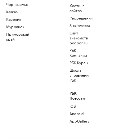
Черноземье
Хостинг
сайтов
Кавказ
Рег.решения
Карелия
Знакомства
Мурманск
Сайт
Приморский
знакомств
край
podbor.ru
РБК
Компании
РБК Курсы
Школа
управления
РБК
РБК
Новости
iOS
Android
AppGallery