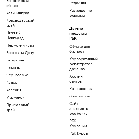
Редакция
область
Размещение
Калининград
рекламы
Краснодарский
край
Другие
Нижний
продукты
Новгород
РБК
Пермский край
Облако для
бизнеса
Ростов-на-Дону
Корпоративный
Татарстан
регистратор
Тюмень
доменов
Черноземье
Хостинг
сайтов
Кавказ
Рег.решения
Карелия
Знакомства
Мурманск
Сайт
Приморский
знакомств
край
podbor.ru
РБК
Компании
РБК Курсы